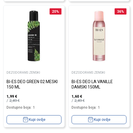
20
%
36
%
DEZODORANS ZENSKI
DEZODORANS ZENSKI
BI-ES DEO GREEN 02 MESKI
BI-ES DEO LA VANILLE
150 ML
DAMSKI 150ML
1,99
€
1,60
€
2,49
€
2,49
€
Dostupno boja:
1
Dostupno boja:
1
Kupi ovdje
Kupi ovdje