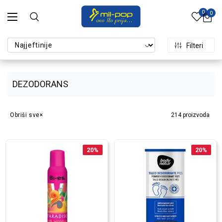
0
0
Filteri
DEZODORANS
Obriši sve
214
proizvoda
20
%
20
%