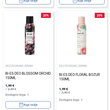
Kupi ovdje
Kupi ovdje
20
%
20
%
DEZODORANS ZENSKI
DEZODORANS ZENSKI
BI-ES DEO BLOSSOM ORCHID
BI-ES DEO FLORAL BOZUR
150ML
150ML
1,99
€
2,49
€
1,99
€
2,49
€
Dostupno boja:
1
Dostupno boja:
1
Kupi ovdje