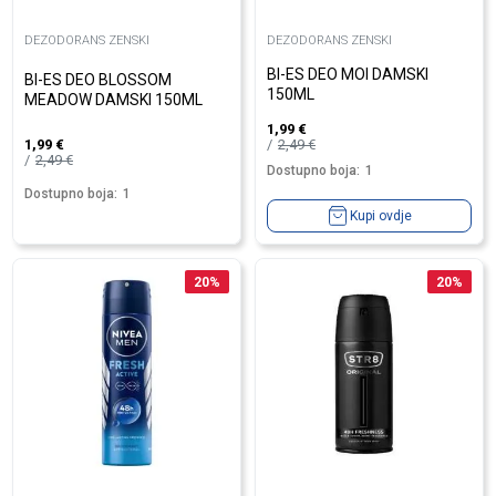
DEZODORANS ZENSKI
DEZODORANS ZENSKI
BI-ES DEO MOI DAMSKI
BI-ES DEO BLOSSOM
150ML
MEADOW DAMSKI 150ML
1,99
€
2,49
€
1,99
€
2,49
€
Dostupno boja:
1
Dostupno boja:
1
Kupi ovdje
20
%
20
%