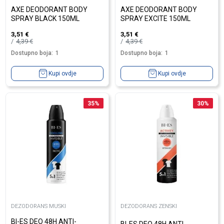
AXE DEODORANT BODY
AXE DEODORANT BODY
SPRAY BLACK 150ML
SPRAY EXCITE 150ML
3,51
€
3,51
€
4,39
€
4,39
€
Dostupno boja:
1
Dostupno boja:
1
Kupi ovdje
Kupi ovdje
35
%
30
%
DEZODORANS MUSKI
DEZODORANS ZENSKI
BI-ES DEO 48H ANTI-