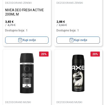
DEZODORANS ZENSKI
DEZODORANS ZENSKI
NIVEA DEO FRESH ACTIVE
200ML M
3,83
€
2,88
€
4,79
€
3,60
€
Dostupno boja:
1
Dostupno boja:
1
Kupi ovdje
Kupi ovdje
20
%
20
%
DEZODORANS MUSKI
DEZODORANS MUSKI