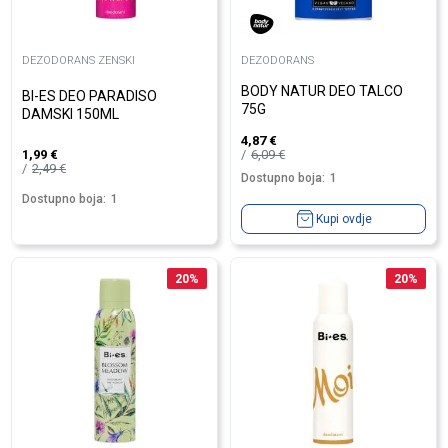
DEZODORANS ZENSKI
DEZODORANS
BODY NATUR DEO TALCO
BI-ES DEO PARADISO
75G
DAMSKI 150ML
4,87
€
6,09
€
1,99
€
2,49
€
Dostupno boja:
1
Dostupno boja:
1
Kupi ovdje
20
%
20
%