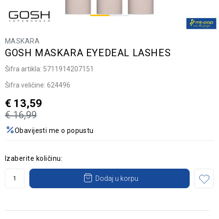
MASKARA
GOSH MASKARA EYEDEAL LASHES
Šifra artikla:
5711914207151
Šifra veličine:
624496
€
13,59
€
16,99
Obavijesti me o popustu
Izaberite količinu:
Dodaj u korpu