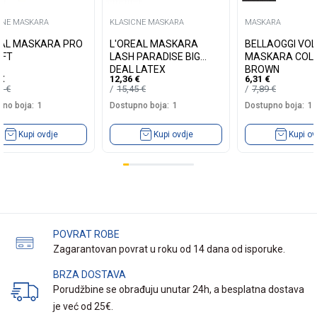
CNE MASKARA
KLASICNE MASKARA
MASKARA
AL MASKARA PRO
L'OREAL MASKARA
BELLAOGGI VO
IFT
LASH PARADISE BIG
MASKARA COL
DEAL LATEX
BROWN
€
12,36
€
6,31
€
40
€
15,45
€
7,89
€
no boja:
1
Dostupno boja:
1
Dostupno boja:
1
Kupi ovdje
Kupi ovdje
Kupi ov
POVRAT ROBE
Zagarantovan povrat u roku od 14 dana od isporuke.
BRZA DOSTAVA
Porudžbine se obrađuju unutar 24h, a besplatna dostava
je već od 25€.