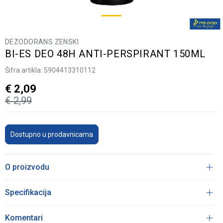
DEZODORANS ZENSKI
BI-ES DEO 48H ANTI-PERSPIRANT 150ML
Šifra artikla:
5904413310112
€
2,09
€
2,99
Dostupno u prodavnicama
O proizvodu
Specifikacija
Komentari