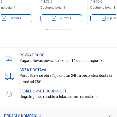
9
€
4,75
€
4,75
€
no boja:
1
Dostupno boja:
1
Dostupno boja:
1
Kupi ovdje
Kupi ovdje
Kupi ov
POVRAT ROBE
Zagarantovan povrat u roku od 14 dana od isporuke.
BRZA DOSTAVA
Porudžbine se obrađuju unutar 24h, a besplatna dostava
je već od 25€.
EKSKLUZIVNE POGODNOSTI
Registrujte se i budite u toku sa svim novostima.
PODACI O KOMPANIJI