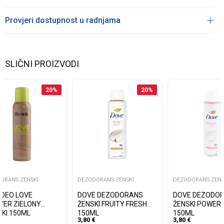
Provjeri dostupnost u radnjama
SLIČNI PROIZVODI
20
%
20
%
ORANS ZENSKI
DEZODORANS ZENSKI
DEZODORANS ZENS
S DEO LOVE
DOVE DEZODORANS
DOVE DEZODO
VER ZIELONY
ŽENSKI FRUITY FRESH
ŽENSKI POWER
KI 150ML
150ML
150ML
3,80
€
3,80
€