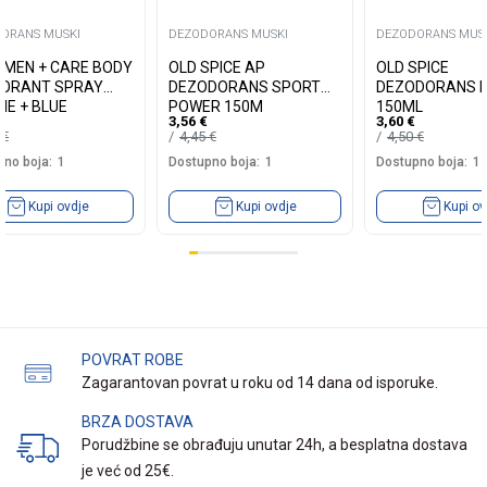
ORANS MUSKI
DEZODORANS MUSKI
DEZODORANS MUS
 MEN + CARE BODY
OLD SPICE AP
OLD SPICE
ORANT SPRAY
DEZODORANS SPORT
DEZODORANS 
NE + BLUE
POWER 150M
150ML
3,56
€
3,60
€
ESS 150ML
5
€
4,45
€
4,50
€
no boja:
1
Dostupno boja:
1
Dostupno boja:
1
Kupi ovdje
Kupi ovdje
Kupi ov
POVRAT ROBE
Zagarantovan povrat u roku od 14 dana od isporuke.
BRZA DOSTAVA
Porudžbine se obrađuju unutar 24h, a besplatna dostava
je već od 25€.