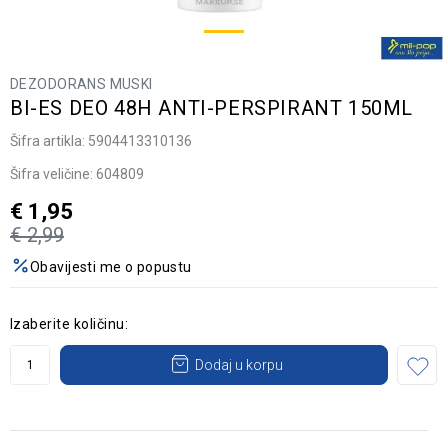
DEZODORANS MUSKI
BI-ES DEO 48H ANTI-PERSPIRANT 150ML
Šifra artikla:
5904413310136
Šifra veličine:
604809
€
1,95
€
2,99
Obavijesti me o popustu
Izaberite količinu:
Dodaj u korpu