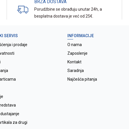
BRZA DOSTAVA
Porudžbine se obrađuju unutar 24h, a
besplatna dostava je već od 25€.
KI SERVIS
INFORMACIJE
šćenja i prodaje
O nama
ivatnosti
Zaposlenje
i
Kontakt
ćanja
Saradnja
karticama
Najčešća pitanja
je
sredstava
odustajanje
tikala za drugi