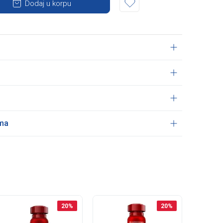
Dodaj u korpu
ama
20
%
20
%