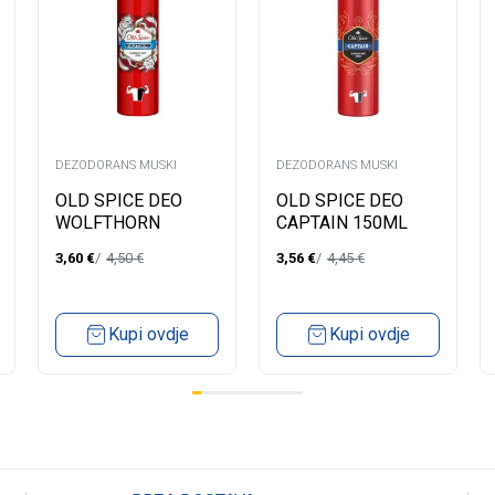
DEZODORANS MUSKI
DEZODORANS MUSKI
OLD SPICE DEO
OLD SPICE DEO
WOLFTHORN
CAPTAIN 150ML
150ML
3,60
€
4,50
€
3,56
€
4,45
€
Kupi ovdje
Kupi ovdje