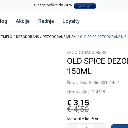
La Plage peškiri do -30%
Pogledaj više
log
Akcija
Radnje
Loyalty
 TIJELO
DEZODORANS
DEZODORANS MUSKI
OLD SPICE DEZODORANS NIG
DEZODORANS MUSKI
OLD SPICE DEZ
150ML
Šifra artikla:
8006530101462
Šifra veličine:
914518
€
3,15
€
4,50
Izaberite količinu: