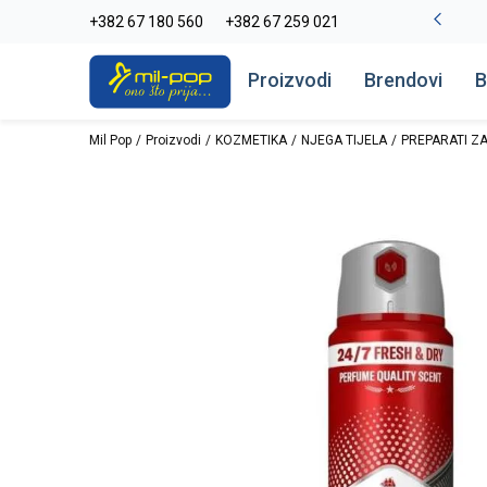
-20% na kompletan asortiman
+382 67 180 560
+382 67 259 021
Pogledaj više
Proizvodi
Brendovi
B
Mil Pop
Proizvodi
KOZMETIKA
NJEGA TIJELA
PREPARATI ZA