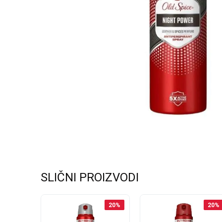
SLIČNI PROIZVODI
20
%
20
%
20
%