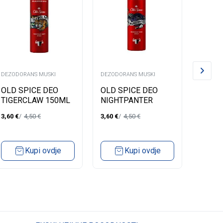
DEZODORANS MUSKI
DEZODORANS MUSKI
DEZODO
OLD SPICE DEO
OLD SPICE DEO
NIVEA
TIGERCLAW 150ML
NIGHTPANTER
DEZO
150ML
SPRE
3,60
€
4,50
€
3,60
€
4,50
€
3,83
€
Kupi ovdje
Kupi ovdje