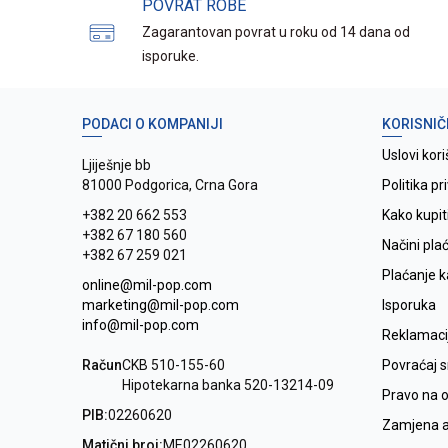
POVRAT ROBE
Zagarantovan povrat u roku od 14 dana od
isporuke.
PODACI O KOMPANIJI
KORISNIČ
Uslovi kori
Ljiješnje bb
81000 Podgorica, Crna Gora
Politika pr
+382 20 662 553
Kako kupit
+382 67 180 560
Načini pla
+382 67 259 021
Plaćanje 
online@mil-pop.com
marketing@mil-pop.com
Isporuka
info@mil-pop.com
Reklamaci
Račun
CKB 510-155-60
Povraćaj 
Hipotekarna banka 520-13214-09
Pravo na 
PIB:
02260620
Zamjena ar
Matični broj:
ME02260620