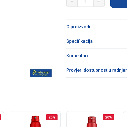
O proizvodu
Specifikacija
Komentari
Provjeri dostupnost u radnj
20
%
20
%