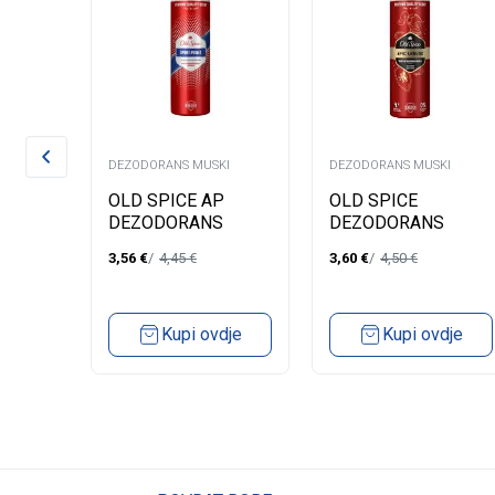
KI
DEZODORANS MUSKI
DEZODORANS MUSKI
CARE
OLD SPICE AP
OLD SPICE
RANT
DEZODORANS
DEZODORANS
E +
SPORT POWER
LEGEND 150ML
3,56
€
4,45
€
3,60
€
4,50
€
S
150M
dje
Kupi ovdje
Kupi ovdje