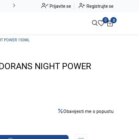
Alma Ras do -50%
Prijavite se
Registrujte se
Pogledaj više
0
0
HT POWER 150ML
ODORANS NIGHT POWER
Obavijesti me o popustu