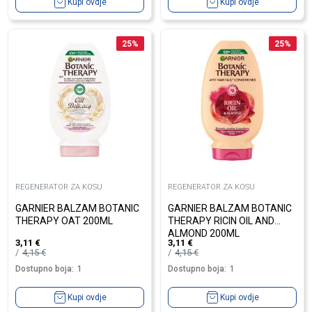
Kupi ovdje
Kupi ovdje
25
%
25
%
REGENERATOR ZA KOSU
REGENERATOR ZA KOSU
GARNIER BALZAM BOTANIC
GARNIER BALZAM BOTANIC
THERAPY OAT 200ML
THERAPY RICIN OIL AND
ALMOND 200ML
3,11
€
3,11
€
4,15
€
4,15
€
Dostupno boja:
1
Dostupno boja:
1
Kupi ovdje
Kupi ovdje