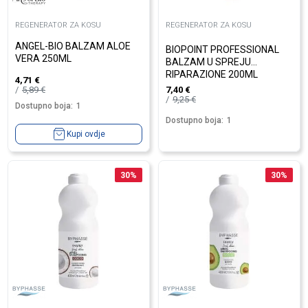
REGENERATOR ZA KOSU
REGENERATOR ZA KOSU
ANGEL-BIO BALZAM ALOE
BIOPOINT PROFESSIONAL
VERA 250ML
BALZAM U SPREJU
RIPARAZIONE 200ML
4,71
€
5,89
€
7,40
€
9,25
€
Dostupno boja:
1
Dostupno boja:
1
Kupi ovdje
30
%
30
%