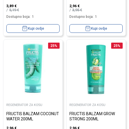
3,89
€
2,96
€
5,19
€
3,95
€
Dostupno boja:
1
Dostupno boja:
1
Kupi ovdje
Kupi ovdje
25
%
25
%
REGENERATOR ZA KOSU
REGENERATOR ZA KOSU
FRUCTIS BALZAM COCONUT
FRUCTIS BALZAM GROW
WATER 200ML
STRONG 200ML
2,96
€
2,96
€