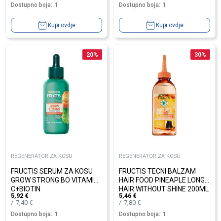
Dostupno boja:
1
Dostupno boja:
1
Kupi ovdje
Kupi ovdje
20
%
30
%
REGENERATOR ZA KOSU
REGENERATOR ZA KOSU
FRUCTIS SERUM ZA KOSU
FRUCTIS TECNI BALZAM
GROW STRONG BO VITAMIN
HAIR FOOD PINEAPLE LONG
C+BIOTIN
HAIR WITHOUT SHINE 200ML
5,92
€
5,46
€
7,40
€
7,80
€
Dostupno boja:
1
Dostupno boja:
1