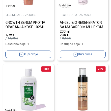
REGENERATOR ZA KOSU
REGENERATOR ZA KOSU
GROWTH SERUM PROTIV
ANGEL-BIO REGENERATOR
OPADANJA KOSE 102ML
SA MAGAREĆIM MLIJEKOM
200ml
8,79
€
7,35
€
11,75
€
9,19
€
Dostupno boja:
1
Dostupno boja:
1
Kupi ovdje
Kupi ovdje
20
%
20
%