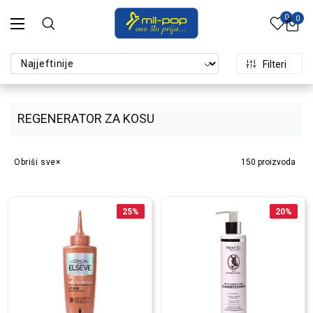
0
0
Filteri
REGENERATOR ZA KOSU
Obriši sve
150
proizvoda
25
%
20
%