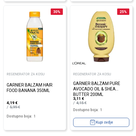
30
%
25
%
REGENERATOR ZA KOSU
REGENERATOR ZA KOSU
GARNIER BALZAM PURE
GARNIER BALZAM HAIR
AVOCADO OIL & SHEA
FOOD BANANA 350ML
BUTTER 200ML
3,11
€
4,15
€
4,19
€
5,99
€
Dostupno boja:
1
Dostupno boja:
1
Kupi ovdje