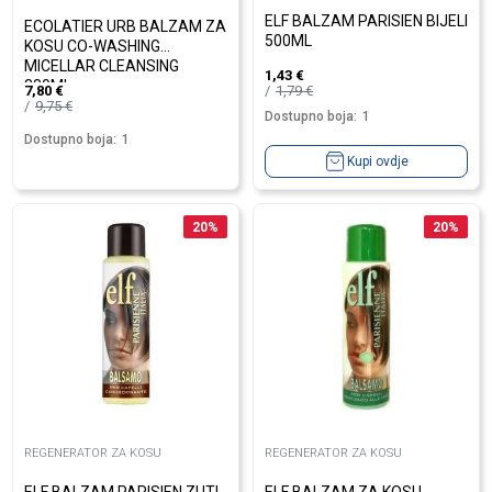
ELF BALZAM PARISIEN BIJELI
ECOLATIER URB BALZAM ZA
500ML
KOSU CO-WASHING
MICELLAR CLEANSING
1,43
€
380ML
1,79
€
7,80
€
9,75
€
Dostupno boja:
1
Dostupno boja:
1
Kupi ovdje
20
%
20
%
REGENERATOR ZA KOSU
REGENERATOR ZA KOSU