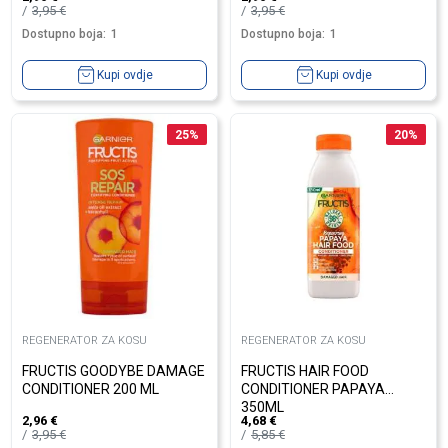
3,95
€
3,95
€
Dostupno boja:
1
Dostupno boja:
1
Kupi ovdje
Kupi ovdje
25
%
20
%
REGENERATOR ZA KOSU
REGENERATOR ZA KOSU
FRUCTIS GOODYBE DAMAGE
FRUCTIS HAIR FOOD
CONDITIONER 200 ML
CONDITIONER PAPAYA
350ML
2,96
€
4,68
€
3,95
€
5,85
€