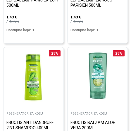
ELF BALZAM PARISIEN ZUTI
ELF BALZAM ZA KOSU
500ML
PARISIEN 500ML
1,43
€
1,43
€
1,79
€
1,79
€
Dostupno boja:
1
Dostupno boja:
1
25
%
25
%
REGENERATOR ZA KOSU
REGENERATOR ZA KOSU
FRUCTIS ANTI DANDRUFF
FRUCTIS BALZAM ALOE
2IN1 SHAMPOO 400ML
VERA 200ML