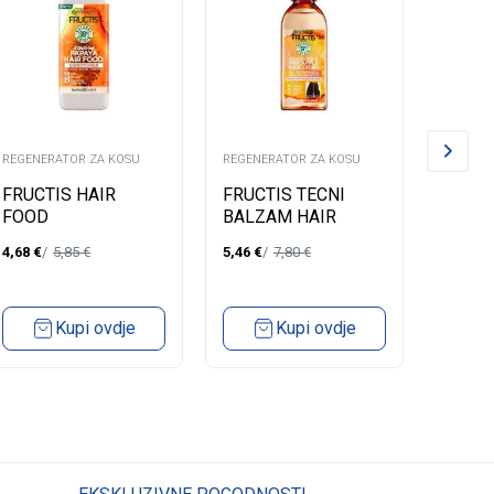
REGENERATOR ZA KOSU
REGENERATOR ZA KOSU
REGENE
FRUCTIS HAIR
FRUCTIS TECNI
PANT
FOOD
BALZAM HAIR
REPA
CONDITIONER
FOOD PINEAPLE
230M
4,68
€
5,85
€
5,46
€
7,80
€
3,99
€
PAPAYA 350ML
LONG HAIR
WITHOUT SHINE
200ML
Kupi ovdje
Kupi ovdje