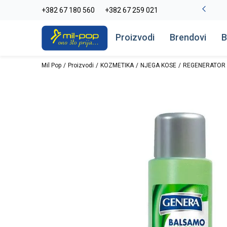
La Plage peškiri do -30%
+382 67 180 560
+382 67 259 021
Pogledaj više
Proizvodi
Brendovi
B
Mil Pop
Proizvodi
KOZMETIKA
NJEGA KOSE
REGENERATOR 