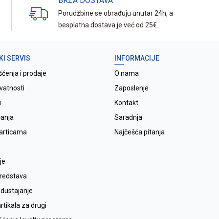
BRZA DOSTAVA
Porudžbine se obrađuju unutar 24h, a
besplatna dostava je već od 25€.
KI SERVIS
INFORMACIJE
šćenja i prodaje
O nama
ivatnosti
Zaposlenje
i
Kontakt
ćanja
Saradnja
karticama
Najčešća pitanja
je
sredstava
odustajanje
tikala za drugi