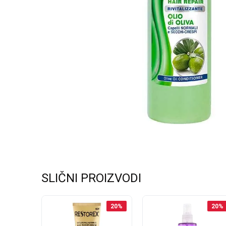
SLIČNI PROIZVODI
30
%
20
%
20
%