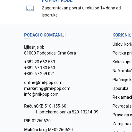
POVRAT ROBE
Zagarantovan povrat u roku od 14 dana od
isporuke.
PODACI O KOMPANIJI
KORISNIČ
Uslovi kori
Ljiješnje bb
81000 Podgorica, Crna Gora
Politika pr
+382 20 662 553
Kako kupit
+382 67 180 560
Načini pla
+382 67 259 021
Plaćanje 
online@mil-pop.com
marketing@mil-pop.com
Isporuka
info@mil-pop.com
Reklamaci
Račun
CKB 510-155-60
Povraćaj 
Hipotekarna banka 520-13214-09
Pravo na 
PIB:
02260620
Zamjena ar
Matični broj:
ME02260620