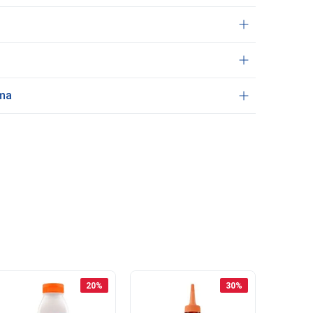
ama
20
%
30
%