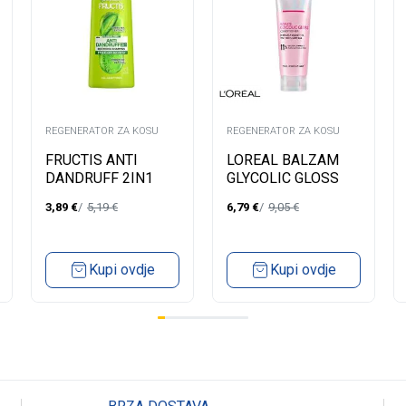
REGENERATOR ZA KOSU
REGENERATOR ZA KOSU
FRUCTIS ANTI
LOREAL BALZAM
DANDRUFF 2IN1
GLYCOLIC GLOSS
SHAMPOO 400ML
150ML
3,89
€
5,19
€
6,79
€
9,05
€
Kupi ovdje
Kupi ovdje