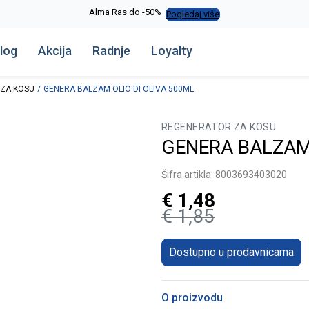
Alma Ras do -50%
Pogledaj više
log
Akcija
Radnje
Loyalty
ZA KOSU
GENERA BALZAM OLIO DI OLIVA 500ML
REGENERATOR ZA KOSU
GENERA BALZAM 
Šifra artikla:
8003693403020
€
1,48
€
1,85
Dostupno u prodavnicama
O proizvodu