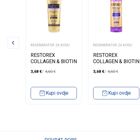
KOSU
REGENERATOR ZA KOSU
REGENERATOR ZA KOSU
LZAM
RESTOREX
RESTOREX
TECT
COLLAGEN & BIOTIN
COLLAGEN & BIOTIN
REGENERATOR ZA
TEČNI
3,68
€
4,60
€
3,68
€
4,60
€
VOLUMEN KOSE
REGENERATOR ZA
250ML
VOLUMEN KOSE
200ML
dje
Kupi ovdje
Kupi ovdje