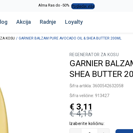
Alma Ras do -50%
Pogledaj više
log
Akcija
Radnje
Loyalty
ZA KOSU
GARNIER BALZAM PURE AVOCADO OIL & SHEA BUTTER 200ML
REGENERATOR ZA KOSU
GARNIER BALZA
SHEA BUTTER 2
Šifra artikla:
3600542632058
Šifra veličine:
913427
€
3,11
€
4,15
Izaberite količinu: