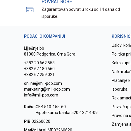
POVRAT ROBE
Zagarantovan povrat u roku od 14 dana od
isporuke.
PODACI O KOMPANIJI
KORISNIČ
Uslovi kori
Ljiješnje bb
81000 Podgorica, Crna Gora
Politika pr
+382 20 662 553
Kako kupit
+382 67 180 560
Načini pla
+382 67 259 021
Plaćanje 
online@mil-pop.com
marketing@mil-pop.com
Isporuka
info@mil-pop.com
Reklamaci
Račun
CKB 510-155-60
Povraćaj 
Hipotekarna banka 520-13214-09
Pravo na 
PIB:
02260620
Zamjena ar
Matični broj:
ME02260620