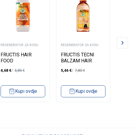
REGENERATOR ZA KOSU
REGENERATOR ZA KOSU
REGENE
FRUCTIS HAIR
FRUCTIS TECNI
PANT
FOOD
BALZAM HAIR
REPA
CONDITIONER
FOOD PINEAPLE
230M
4,68
€
5,85
€
5,46
€
7,80
€
3,99
€
PAPAYA 350ML
LONG HAIR
WITHOUT SHINE
200ML
Kupi ovdje
Kupi ovdje