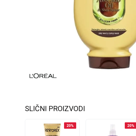
SLIČNI PROIZVODI
30
%
20
%
20
%