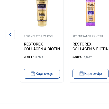
KOSU
REGENERATOR ZA KOSU
REGENERATOR ZA KOSU
LZAM
RESTOREX
RESTOREX
TECT
COLLAGEN & BIOTIN
COLLAGEN & BIOTIN
REGENERATOR ZA
TEČNI
3,68
€
4,60
€
3,68
€
4,60
€
VOLUMEN KOSE
REGENERATOR ZA
250ML
VOLUMEN KOSE
200ML
dje
Kupi ovdje
Kupi ovdje