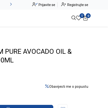
Novo u ponudi - Jadea
Prijavite se
Registrujte se
Pogledaj više
0
0
M PURE AVOCADO OIL &
00ML
Obavijesti me o popustu