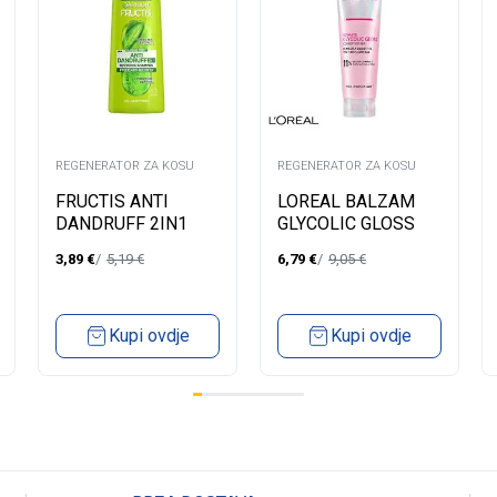
REGENERATOR ZA KOSU
REGENERATOR ZA KOSU
FRUCTIS ANTI
LOREAL BALZAM
DANDRUFF 2IN1
GLYCOLIC GLOSS
SHAMPOO 400ML
150ML
3,89
€
5,19
€
6,79
€
9,05
€
Kupi ovdje
Kupi ovdje