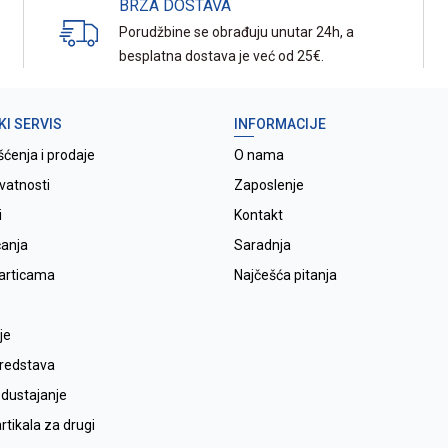
BRZA DOSTAVA
Porudžbine se obrađuju unutar 24h, a
besplatna dostava je već od 25€.
KI SERVIS
INFORMACIJE
šćenja i prodaje
O nama
ivatnosti
Zaposlenje
i
Kontakt
ćanja
Saradnja
karticama
Najčešća pitanja
je
sredstava
odustajanje
tikala za drugi