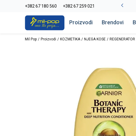
La Plage peškiri do -30%
+382 67 180 560
+382 67 259 021
Pogledaj više
Proizvodi
Brendovi
B
Mil Pop
Proizvodi
KOZMETIKA
NJEGA KOSE
REGENERATOR 