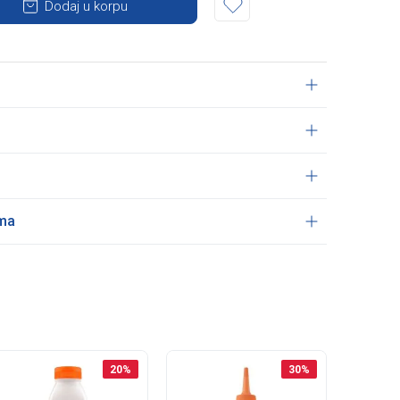
Dodaj u korpu
ama
20
%
30
%