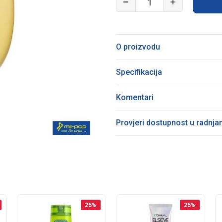
O proizvodu
Specifikacija
Komentari
Provjeri dostupnost u radnj
25
%
25
%