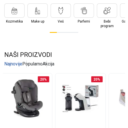
Kozmetika
Make up
Veš
Parfemi
Bebi
Gala
program
NAŠI PROIZVODI
Najnovije
Popularno
Akcija
20
%
20
%