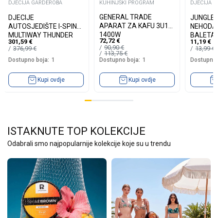
DJECIJA GARDEROBA
KUHINJSKI PROGRAM
DJECIJA 
GENERAL TRADE
DJECIJE
JUNGLE
APARAT ZA KAFU 3U1
AUTOSJEDIŠTE I-SPIN
NEHODA
1400W
MULTIWAY THUNDER
BALETA
72,72
€
301,59
€
11,19
€
90,90
€
376,99
€
13,99
€
113,75
€
Dostupno boja:
1
Dostupno 
Dostupno boja:
1
Kupi ovdje
Kupi ovdje
ISTAKNUTE TOP KOLEKCIJE
30
30
%
%
20
25
%
%
Odabrali smo najpopularnije kolekcije koje su u trendu