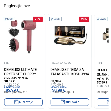
Pogledajte sve
20
%
20
%
FEN
PEGLA ZA KOSU
FEN
DEMELISS ULTIMATE
DEMELISS PRESA ZA
DEMELIS
DRYER SET CHERRY
TALASASTU KOSU 3994
SUŠENJE
CHERRY 21376
VOMUME
98,39
€
58,39
€
37,59
€
122,99
€
72,99
€
46,99
€
LOYALTY CIJENA
LOYALTY CIJENA
85,99
€
50,99
€
Dostupno 
Dostupno boja:
1
Dostupno boja:
1
Kupi ovdje
Kupi ovdje