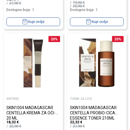
19,90
€
27,90
€
20,90
€
Dostupno boja:
1
Dostupno boja:
1
Kupi ovdje
Kupi ovdje
20
%
20
%
ANTIRID
TONIK ZA LICE
SKIN1004 MADAGASCAR
SKIN1004 MADAGASCAR
CENTELLA KREMA ZA OČI-
CENTELLA PROBIO-CICA
20 ML
ESSENCE TONER 210ML
18,32
€
22,32
€
22,90
€
27,90
€