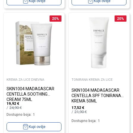
Kupi ovdje
Kupi ovdje
20
%
20
%
KREMA ZA LICE DNEVNA
TONIRANA KREMA ZA LICE
SKIN1004 MADAGASCAR
SKIN1004 MADAGASCAR
CENTELLA SOOTHING
CENTELLA SPF TONIRANA
CREAM 75ML
KREMA 50ML
19,92
€
24,90
€
17,52
€
21,90
€
Dostupno boja:
1
Dostupno boja:
1
Kupi ovdje