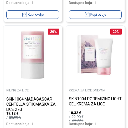
Dostupno boja:
1
Dostupno boja:
1
Kupi ovdje
Kupi ovdje
20
%
20
%
PILING ZA LICE
KREMA ZA LICE DNEVNA
SKIN1004 POREMIZING LIGHT
SKIN1004 MADAGASCAR
GEL KREMA ZA LICE
CENTELLA STIK MASKA ZA
LICE 27G
18,32
€
19,12
€
22,90
€
23,90
€
24,90
€
Dostupno boja:
1
Dostupno boja:
1