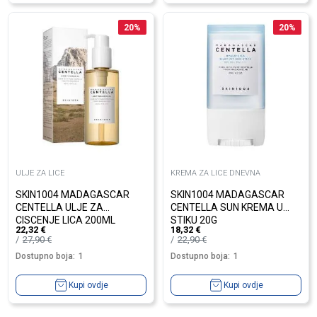
20
%
20
%
ULJE ZA LICE
KREMA ZA LICE DNEVNA
SKIN1004 MADAGASCAR
SKIN1004 MADAGASCAR
CENTELLA ULJE ZA
CENTELLA SUN KREMA U
CISCENJE LICA 200ML
STIKU 20G
22,32
€
18,32
€
27,90
€
22,90
€
Dostupno boja:
1
Dostupno boja:
1
Kupi ovdje
Kupi ovdje