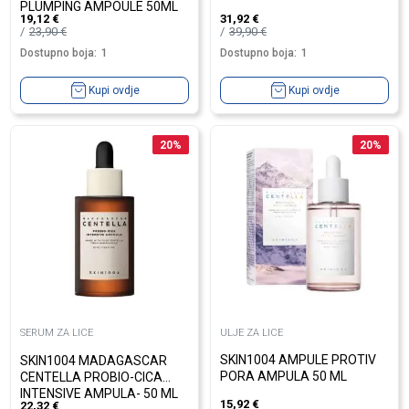
PLUMPING AMPOULE 50ML
19,12
€
31,92
€
23,90
€
39,90
€
Dostupno boja:
1
Dostupno boja:
1
Kupi ovdje
Kupi ovdje
20
%
20
%
SERUM ZA LICE
ULJE ZA LICE
SKIN1004 AMPULE PROTIV
SKIN1004 MADAGASCAR
PORA AMPULA 50 ML
CENTELLA PROBIO-CICA
INTENSIVE AMPULA- 50 ML
15,92
€
22,32
€