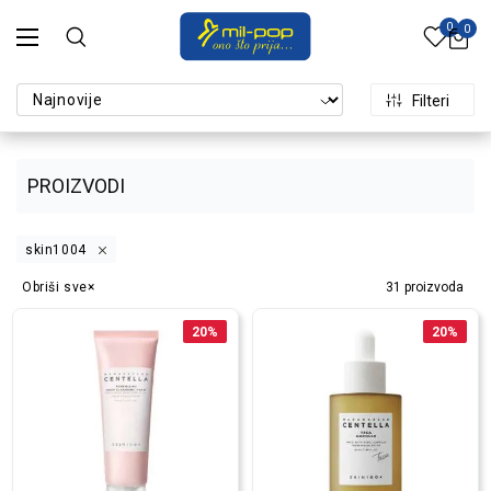
0
0
Filteri
PROIZVODI
skin1004
Obriši sve
31
proizvoda
20
%
20
%