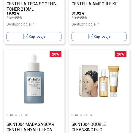
CENTELLA TECA SOOTHING
CENTELLA AMPOULE KIT
TONER 210ML
19,92
€
31,92
€
24,90
€
39,90
€
Dostupno boja:
1
Dostupno boja:
1
Kupi ovdje
Kupi ovdje
20
%
20
%
SERUM ZA LICE
SERUM ZA LICE
SKIN1004 MADAGASCAR
SKIN1004 DOUBLE
CENTELLA HYALU-TECA
CLEANSING DUO