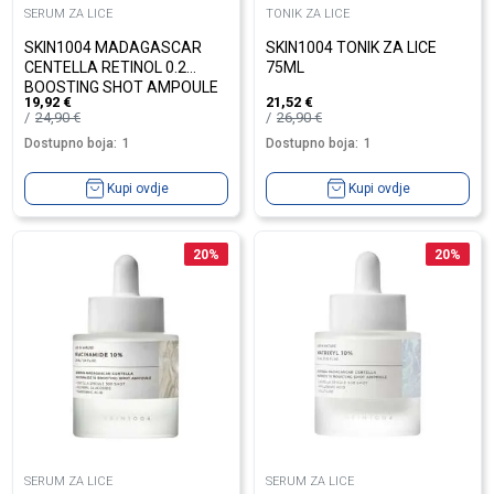
SERUM ZA LICE
TONIK ZA LICE
SKIN1004 MADAGASCAR
SKIN1004 TONIK ZA LICE
CENTELLA RETINOL 0.2
75ML
BOOSTING SHOT AMPOULE
19,92
€
21,52
€
30ML
24,90
€
26,90
€
Dostupno boja:
1
Dostupno boja:
1
Kupi ovdje
Kupi ovdje
20
%
20
%
SERUM ZA LICE
SERUM ZA LICE