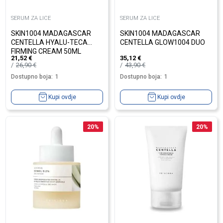
SERUM ZA LICE
SERUM ZA LICE
SKIN1004 MADAGASCAR
SKIN1004 MADAGASCAR
CENTELLA HYALU-TECA
CENTELLA GLOW1004 DUO
FIRMING CREAM 50ML
21,52
€
35,12
€
26,90
€
43,90
€
Dostupno boja:
1
Dostupno boja:
1
Kupi ovdje
Kupi ovdje
20
%
20
%