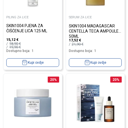
PILING ZA LICE
SERUM ZA LICE
SKIN1004 PJENA ZA
SKIN1004 MADAGASCAR
ČIŠĆENJE LICA 125 ML
CENTELLA TECA AMPOULE
50ML
15,12
€
17,52
€
18,90
€
21,90
€
19,90
€
Dostupno boja:
1
Dostupno boja:
1
Kupi ovdje
Kupi ovdje
20
%
20
%