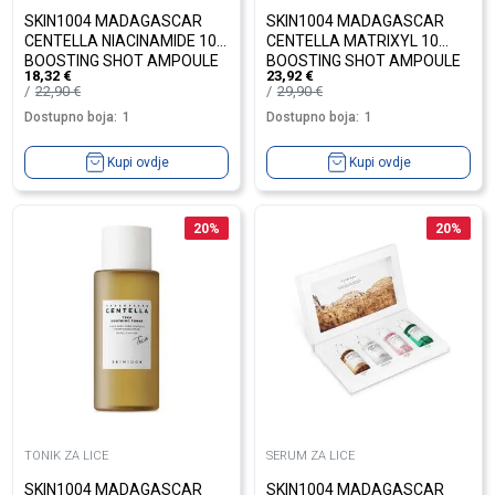
SKIN1004 MADAGASCAR
SKIN1004 MADAGASCAR
CENTELLA NIACINAMIDE 10
CENTELLA MATRIXYL 10
BOOSTING SHOT AMPOULE
BOOSTING SHOT AMPOULE
18,32
€
23,92
€
30ML
30ML
22,90
€
29,90
€
Dostupno boja:
1
Dostupno boja:
1
Kupi ovdje
Kupi ovdje
20
%
20
%
TONIK ZA LICE
SERUM ZA LICE
SKIN1004 MADAGASCAR
SKIN1004 MADAGASCAR