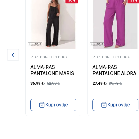
30
%
30
%
31
%
PIDZ. DONJI DIO DUGA
PIDZ. DONJI DIO DUGA
NOGAVICA
NOGAVICA
ŽAMA
ALMA-RAS
ALMA-RAS
PANTALONE MARIS
PANTALONE ALORA
36,99
€
52,99
€
27,49
€
39,73
€
dje
Kupi ovdje
Kupi ovdje