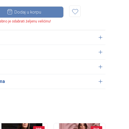
Dodaj u korpu
ebno je odabrati željenu veličinu!
ama