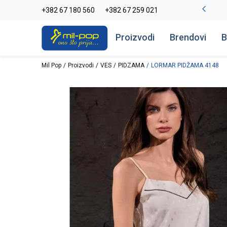
-20% na kompletan asortiman
+382 67 180 560
+382 67 259 021
Pogledaj više
Proizvodi
Brendovi
B
Mil Pop
Proizvodi
VES
PIDZAMA
LORMAR PIDŽAMA 4148