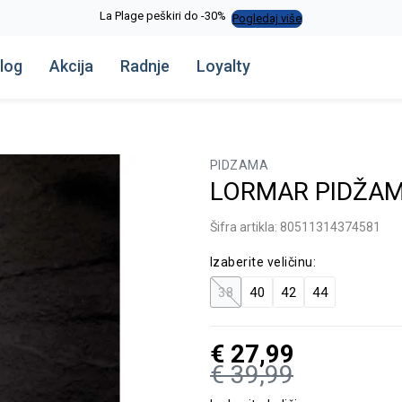
La Plage peškiri do -30%
Pogledaj više
log
Akcija
Radnje
Loyalty
PIDZAMA
LORMAR PIDŽAM
Šifra artikla:
80511314374581
Izaberite veličinu:
38
40
42
44
€
27,99
€
39,99