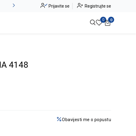
Alma Ras do -50%
Prijavite se
Registrujte se
Pogledaj više
0
0
A 4148
Obavijesti me o popustu