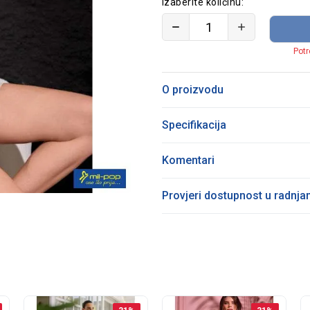
Izaberite količinu:
Potr
O proizvodu
Specifikacija
Komentari
Provjeri dostupnost u radnj