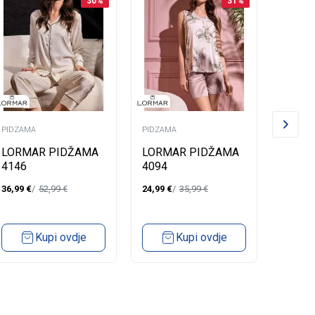
30
%
31
%
PIDZAMA
PIDZAMA
PIDZAM
LORMAR PIDŽAMA
LORMAR PIDŽAMA
LORM
4146
4094
4065
36,99
€
52,99
€
24,99
€
35,99
€
24,99
€
Kupi ovdje
Kupi ovdje