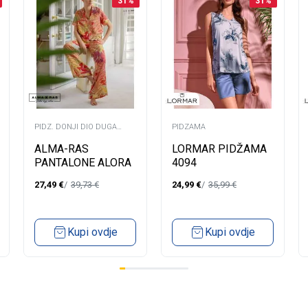
31
%
31
%
PIDZ. DONJI DIO DUGA
PIDZAMA
NOGAVICA
ALMA-RAS
LORMAR PIDŽAMA
PANTALONE ALORA
4094
27,49
€
39,73
€
24,99
€
35,99
€
Kupi ovdje
Kupi ovdje