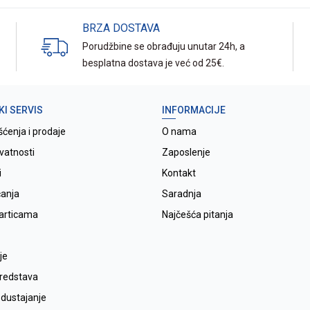
BRZA DOSTAVA
Porudžbine se obrađuju unutar 24h, a
besplatna dostava je već od 25€.
KI SERVIS
INFORMACIJE
šćenja i prodaje
O nama
ivatnosti
Zaposlenje
i
Kontakt
ćanja
Saradnja
karticama
Najčešća pitanja
je
sredstava
odustajanje