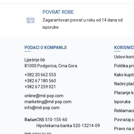
POVRAT ROBE
Zagarantovan povrat u roku od 14 dana od
isporuke.
PODACI O KOMPANIJI
KORISNIČ
Uslovi kori
Ljiješnje bb
81000 Podgorica, Crna Gora
Politika pr
+382 20 662 553
Kako kupit
+382 67 180 560
Načini pla
+382 67 259 021
Plaćanje 
online@mil-pop.com
marketing@mil-pop.com
Isporuka
info@mil-pop.com
Reklamaci
Račun
CKB 510-155-60
Povraćaj 
Hipotekarna banka 520-13214-09
Pravo na 