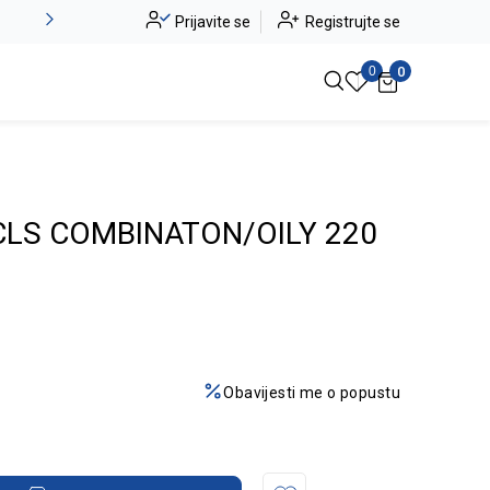
Alma Ras do -50%
Prijavite se
Registrujte se
Pogledaj više
0
0
CLS COMBINATON/OILY 220
Obavijesti me o popustu