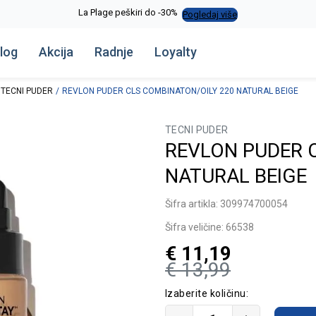
La Plage peškiri do -30%
Pogledaj više
log
Akcija
Radnje
Loyalty
TECNI PUDER
REVLON PUDER CLS COMBINATON/OILY 220 NATURAL BEIGE
TECNI PUDER
REVLON PUDER 
NATURAL BEIGE
Šifra artikla:
309974700054
Šifra veličine:
66538
€
11,19
€
13,99
Izaberite količinu: