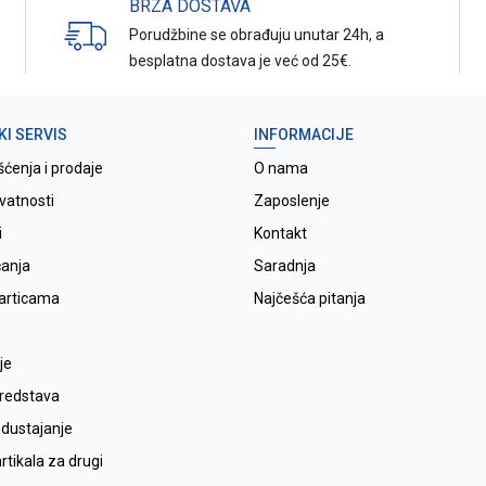
BRZA DOSTAVA
Porudžbine se obrađuju unutar 24h, a
besplatna dostava je već od 25€.
KI SERVIS
INFORMACIJE
šćenja i prodaje
O nama
ivatnosti
Zaposlenje
i
Kontakt
ćanja
Saradnja
karticama
Najčešća pitanja
je
sredstava
odustajanje
tikala za drugi