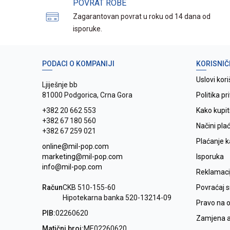
POVRAT ROBE
Zagarantovan povrat u roku od 14 dana od
isporuke.
PODACI O KOMPANIJI
KORISNIČ
Uslovi kori
Ljiješnje bb
81000 Podgorica, Crna Gora
Politika pr
+382 20 662 553
Kako kupit
+382 67 180 560
Načini pla
+382 67 259 021
Plaćanje 
online@mil-pop.com
marketing@mil-pop.com
Isporuka
info@mil-pop.com
Reklamaci
Račun
CKB 510-155-60
Povraćaj 
Hipotekarna banka 520-13214-09
Pravo na 
PIB:
02260620
Zamjena ar
Matični broj:
ME02260620