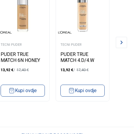
TECNI PUDER
TECNI PUDER
TECNI P
PUDER TRUE
PUDER TRUE
PUDE
MATCH 6N HONEY
MATCH 4.D/4.W
MATCH
NATUREL DORE
13,92
€
17,40
€
13,92
€
17,40
€
13,92
€
Kupi ovdje
Kupi ovdje