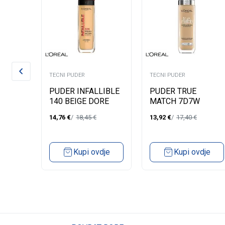
TECNI PUDER
TECNI PUDER
PUDER INFALLIBLE
PUDER TRUE
3K
140 BEIGE DORE
MATCH 7D7W
30ML
GOLDEN AMBER
14,76
€
18,45
€
13,92
€
17,40
€
dje
Kupi ovdje
Kupi ovdje