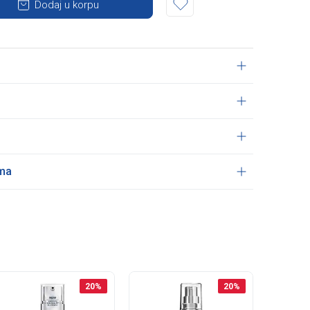
Dodaj u korpu
ama
20
%
20
%