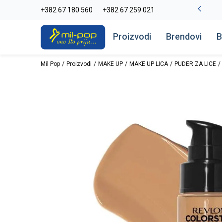
-20% na kompletan asortiman
+382 67 180 560
+382 67 259 021
Pogledaj više
Proizvodi
Brendovi
B
Mil Pop
Proizvodi
MAKE UP
MAKE UP LICA
PUDER ZA LICE