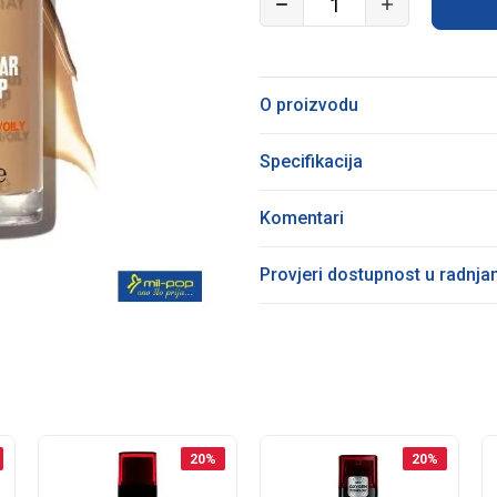
O proizvodu
Specifikacija
Komentari
Provjeri dostupnost u radnj
20
%
20
%