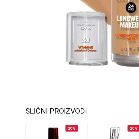
SLIČNI PROIZVODI
20
%
20
%
20
%