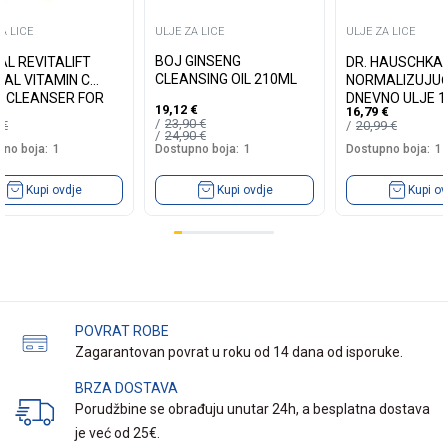
A LICE
ULJE ZA LICE
ULJE ZA LICE
BOJ GINSENG
AL REVITALIFT
DR. HAUSCHKA
CLEANSING OIL 210ML
CAL VITAMIN C
NORMALIZUJU
 CLEANSER FOR
DNEVNO ULJE 
19,12
€
16,79
€
FACE C 150ML
23,90
€
5
€
20,99
€
24,90
€
no boja:
1
Dostupno boja:
1
Dostupno boja:
1
Kupi ovdje
Kupi ov
Kupi ovdje
POVRAT ROBE
Zagarantovan povrat u roku od 14 dana od isporuke.
BRZA DOSTAVA
Porudžbine se obrađuju unutar 24h, a besplatna dostava
je već od 25€.