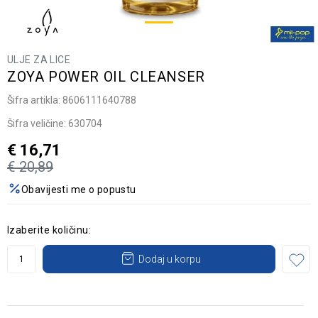
ULJE ZA LICE
ZOYA POWER OIL CLEANSER
Šifra artikla:
8606111640788
Šifra veličine:
630704
€
16,71
€
20,89
Obavijesti me o popustu
Izaberite količinu:
Dodaj u korpu