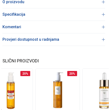
O proizvodu
Specifikacija
Komentari
Provjeri dostupnost u radnjama
SLIČNI PROIZVODI
20
%
20
%