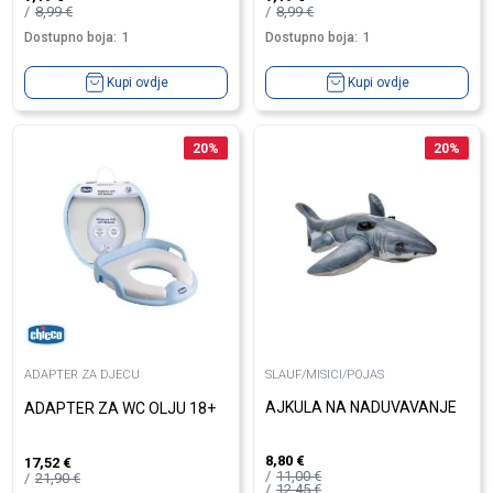
8,99
€
8,99
€
Dostupno boja:
1
Dostupno boja:
1
Kupi ovdje
Kupi ovdje
20
%
20
%
ADAPTER ZA DJECU
SLAUF/MISICI/POJAS
AJKULA NA NADUVAVANJE
ADAPTER ZA WC OLJU 18+
8,80
€
17,52
€
11,00
€
21,90
€
12,45
€