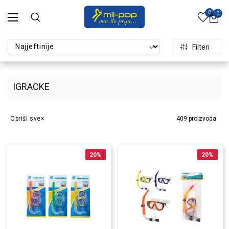
0
0
Filteri
IGRACKE
Obriši sve
409
proizvoda
20
%
20
%