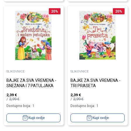
20
%
20
%
SLIKOVNICE
SLIKOVNICE
BAJKE ZA SVA VREMENA -
BAJKE ZA SVA VREMENA -
SNEŽANA I 7 PATULJAKA
TRI PRASETA
2,39
€
2,39
€
2,99
€
2,99
€
Dostupno boja:
1
Dostupno boja:
1
Kupi ovdje
Kupi ovdje