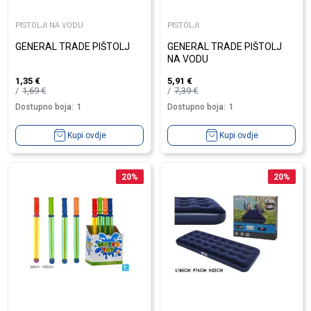
PISTOLJI NA VODU
PISTOLJI
GENERAL TRADE PIŠTOLJ
GENERAL TRADE PIŠTOLJ
NA VODU
1,35
€
5,91
€
1,69
€
7,39
€
Dostupno boja:
1
Dostupno boja:
1
Kupi ovdje
Kupi ovdje
20
%
20
%