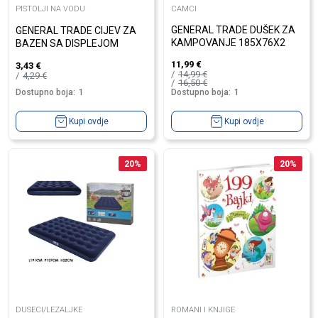
PISTOLJI NA VODU
CAMCI
GENERAL TRADE DUŠEK ZA
GENERAL TRADE CIJEV ZA
KAMPOVANJE 185X76X2
BAZEN SA DISPLEJOM
11,99
€
3,43
€
14,99
€
4,29
€
16,50
€
Dostupno boja:
1
Dostupno boja:
1
Kupi ovdje
Kupi ovdje
20
%
20
%
DUSECI/LEZALJKE
ROMANI I KNJIGE