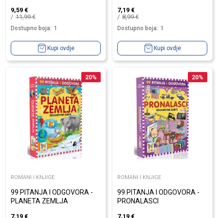
9,59
€
7,19
€
11,99
€
8,99
€
Dostupno boja:
1
Dostupno boja:
1
Kupi ovdje
Kupi ovdje
20
%
20
%
ROMANI I KNJIGE
ROMANI I KNJIGE
99 PITANJA I ODGOVORA -
99 PITANJA I ODGOVORA -
PLANETA ZEMLJA
PRONALASCI
7,19
€
7,19
€