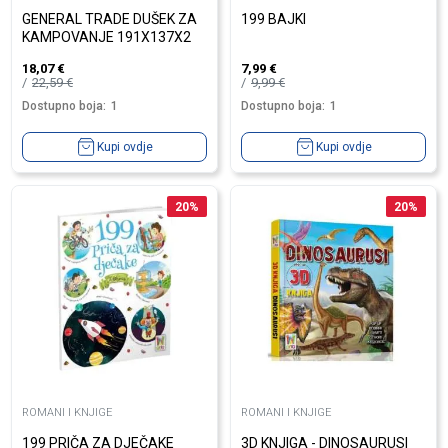
GENERAL TRADE DUŠEK ZA
199 BAJKI
KAMPOVANJE 191X137X2
18,07
€
7,99
€
22,59
€
9,99
€
Dostupno boja:
1
Dostupno boja:
1
Kupi ovdje
Kupi ovdje
20
%
20
%
ROMANI I KNJIGE
ROMANI I KNJIGE
199 PRIČA ZA DJEČAKE
3D KNJIGA - DINOSAURUSI