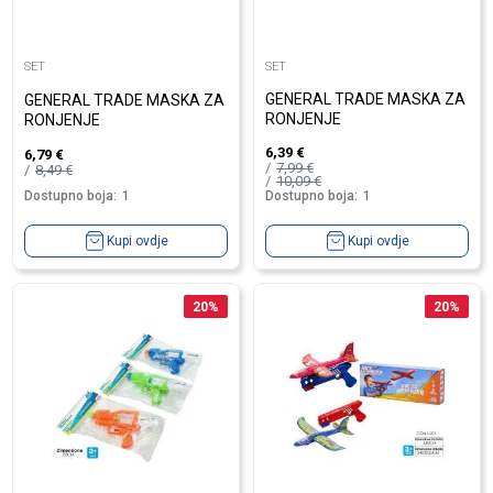
SET
SET
GENERAL TRADE MASKA ZA
GENERAL TRADE MASKA ZA
RONJENJE
RONJENJE
6,39
€
6,79
€
7,99
€
8,49
€
10,09
€
Dostupno boja:
1
Dostupno boja:
1
Kupi ovdje
Kupi ovdje
20
%
20
%