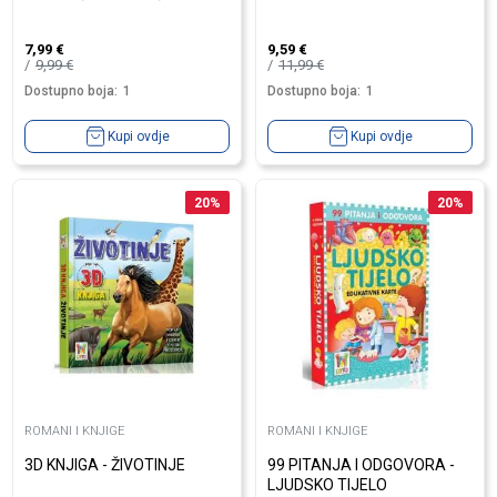
7,99
€
9,59
€
9,99
€
11,99
€
Dostupno boja:
1
Dostupno boja:
1
Kupi ovdje
Kupi ovdje
20
%
20
%
ROMANI I KNJIGE
ROMANI I KNJIGE
3D KNJIGA - ŽIVOTINJE
99 PITANJA I ODGOVORA -
LJUDSKO TIJELO