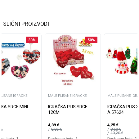
SLIČNI PROIZVODI
30
%
50
%
PLISANE IGRACKE
MALE PLISANE IGRACKE
MALE PLISANE IGR
CE MINI
IGRAČKA PLIS SRCE
IGRAČKA PLIS 
S
12CM
A.57624
4,39
€
4,25
€
5
€
8,85
€
8,50
€
10,20
€
no boja:
1
Dostupno boja:
1
Dostupno boja:
1