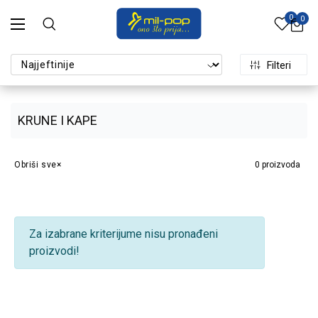
0
0
Filteri
KRUNE I KAPE
Obriši sve
0
proizvoda
Za izabrane kriterijume nisu pronađeni
proizvodi!