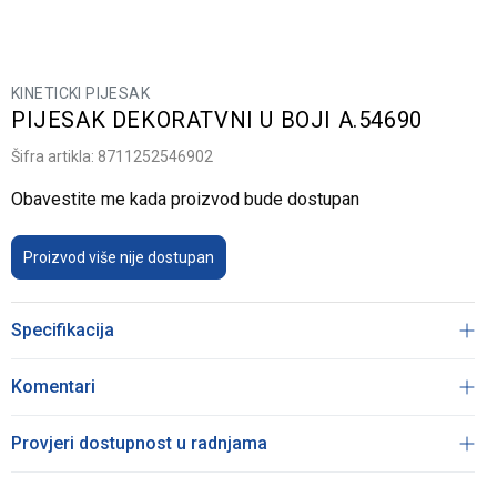
KINETICKI PIJESAK
PIJESAK DEKORATVNI U BOJI A.54690
Šifra artikla:
8711252546902
Obavestite me kada proizvod bude dostupan
Proizvod više nije dostupan
Specifikacija
Komentari
Provjeri dostupnost u radnjama