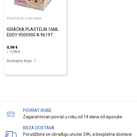
PLASTELIN U BOJAMA
IGRAČKA PLASTELIN 16ML
EDDY 9505900 A.96197
0,98
€
1,95
€
Dostupno boja:
1
POVRAT ROBE
Zagarantovan povrat u roku od 14 dana od isporuke.
BRZA DOSTAVA
Porudžbine se obrađuju unutar 24h, a besplatna dostava