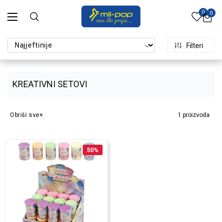
0
0
Filteri
KREATIVNI SETOVI
Obriši sve
1
proizvoda
50
%