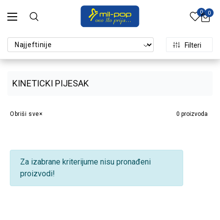
0
0
Filteri
KINETICKI PIJESAK
Obriši sve
0
proizvoda
Za izabrane kriterijume nisu pronađeni
proizvodi!