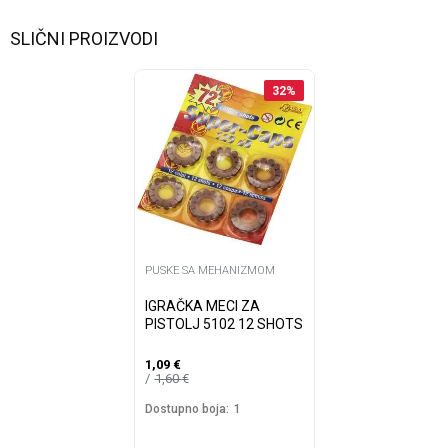
SLIČNI PROIZVODI
32
%
PUSKE SA MEHANIZMOM
IGRAČKA MECI ZA
PISTOLJ 5102 12 SHOTS
1,09
€
1,60
€
Dostupno boja:
1