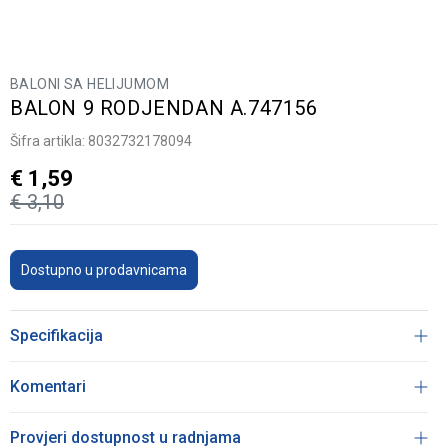
BALONI SA HELIJUMOM
BALON 9 RODJENDAN A.747156
Šifra artikla:
8032732178094
€
1,59
€
3,10
Dostupno u prodavnicama
Specifikacija
Komentari
Provjeri dostupnost u radnjama