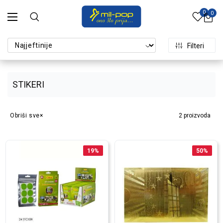
0
0
Filteri
STIKERI
Obriši sve
2
proizvoda
19
%
50
%