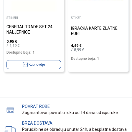
STIKERI
STIKERI
GENERAL TRADE SET 24
IGRAČKA KARTE ZLATNE
NALJEPNICE
EURI
0,95
€
1,19
€
4,49
€
8,99
€
Dostupno boja:
1
Dostupno boja:
1
Kupi ovdje
POVRAT ROBE
Zagarantovan povrat u roku od 14 dana od isporuke.
BRZA DOSTAVA
Porudžbine se obrađuju unutar 24h, a besplatna dostava