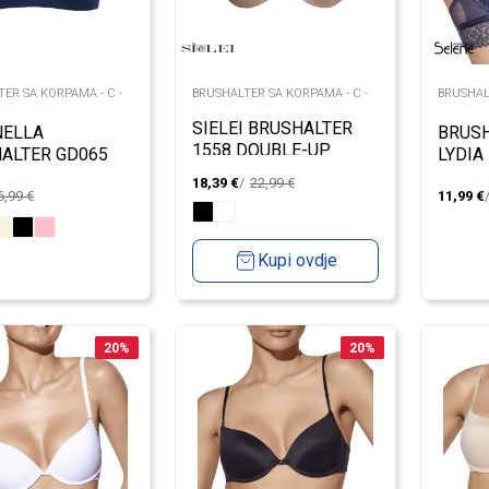
ER SA KORPAMA - C -
BRUSHALTER SA KORPAMA - C -
BRUSHAL
SIELEI BRUSHALTER
NELLA
BRUSH
1558 DOUBLE-UP
ALTER GD065
LYDIA
18,39
€
22,99
€
6,99
€
11,99
€
Kupi ovdje
20
%
20
%