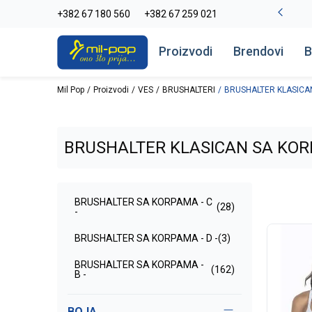
-20% na kompletan asortiman
+382 67 180 560
+382 67 259 021
Pogledaj više
Proizvodi
Brendovi
B
Mil Pop
Proizvodi
VES
BRUSHALTERI
BRUSHALTER KLASICA
BRUSHALTER KLASICAN SA KO
BRUSHALTER SA KORPAMA - C
(28)
-
BRUSHALTER SA KORPAMA - D -
(3)
BRUSHALTER SA KORPAMA -
(162)
B -
BOJA