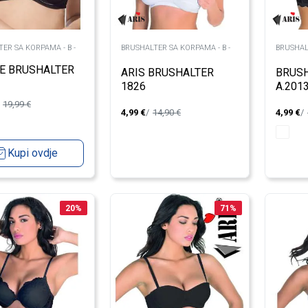
ER SA KORPAMA - B -
BRUSHALTER SA KORPAMA - B -
BRUSHAL
E BRUSHALTER
ARIS BRUSHALTER
BRUSH
1826
A.201
19,99
€
4,99
€
14,90
€
4,99
€
Kupi ovdje
20
%
71
%