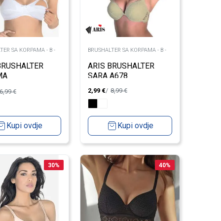
TER SA KORPAMA - B -
BRUSHALTER SA KORPAMA - B -
ARIS BRUSHALTER
BRUSHALTER
SARA A678
MA
2,99
€
8,99
€
6,99
€
Kupi ovdje
Kupi ovdje
30
%
40
%