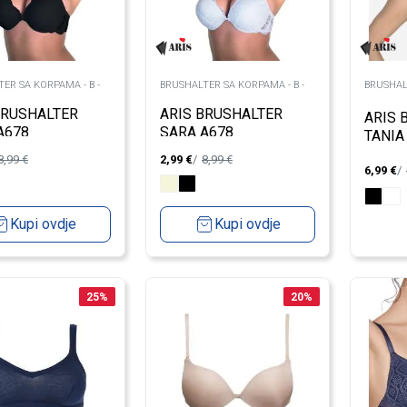
ER SA KORPAMA - B -
BRUSHALTER SA KORPAMA - B -
BRUSHAL
BRUSHALTER
ARIS BRUSHALTER
ARIS 
A678
SARA A678
TANIA
8,99
€
2,99
€
8,99
€
6,99
€
Kupi ovdje
Kupi ovdje
25
%
20
%