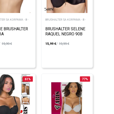
TER SA KORPAMA - B -
BRUSHALTER SA KORPAMA - B -
E BRUSHALTER
BRUSHALTER SELENE
IA
RAQUEL NEGRO 90B
19,99
€
15,99
€
19,99
€
61
%
77
%