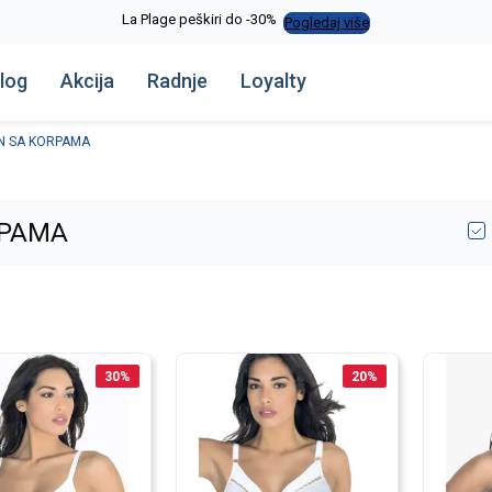
La Plage peškiri do -30%
Pogledaj više
log
Akcija
Radnje
Loyalty
N SA KORPAMA
RPAMA
30
%
20
%