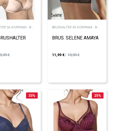
TER SA KORPAMA - B -
BRUSHALTER SA KORPAMA - B -
BRUSHALTER
BRUS. SELENE AMAYA
9,99
€
11,99
€
19,99
€
33
%
25
%