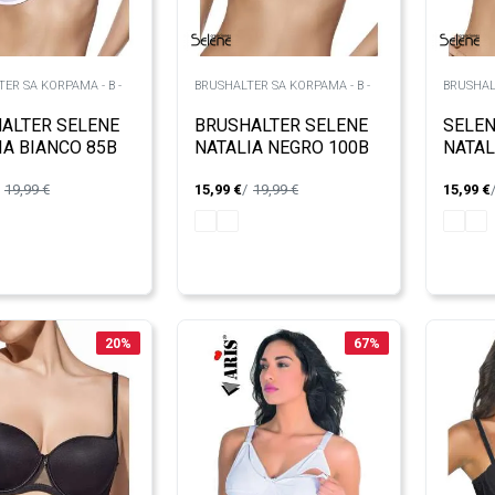
ER SA KORPAMA - B -
BRUSHALTER SA KORPAMA - B -
BRUSHAL
ALTER SELENE
BRUSHALTER SELENE
SELEN
IA BIANCO 85B
NATALIA NEGRO 100B
NATAL
19,99
€
15,99
€
19,99
€
15,99
€
20
%
67
%