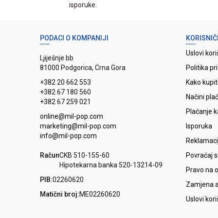
isporuke.
PODACI O KOMPANIJI
KORISNIČ
Uslovi kori
Ljiješnje bb
81000 Podgorica, Crna Gora
Politika pr
+382 20 662 553
Kako kupit
+382 67 180 560
Načini pla
+382 67 259 021
Plaćanje 
online@mil-pop.com
marketing@mil-pop.com
Isporuka
info@mil-pop.com
Reklamaci
Račun
CKB 510-155-60
Povraćaj 
Hipotekarna banka 520-13214-09
Pravo na 
PIB:
02260620
Zamjena ar
Matični broj:
ME02260620
Uslovi kor