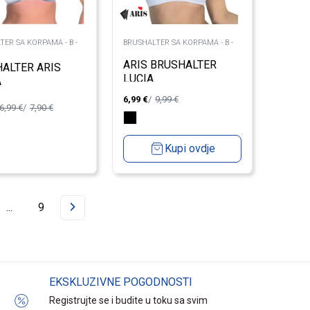
TER SA KORPAMA - B -
BRUSHALTER SA KORPAMA - B -
ARIS BRUSHALTER
ALTER ARIS
LUCIA
A
6,99
€
9,99
€
6,99
€
7,90
€
Kupi ovdje
...
9
EKSKLUZIVNE POGODNOSTI
Registrujte se i budite u toku sa svim