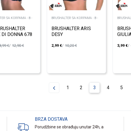
ER SA KORPAMA - B -
BRUSHALTER SA KORPAMA - B -
BRUSHAL
BRUSHALTER
BRUSHALTER ARIS
BRUSH
 DI DONNA 678
DESY
GIULI
8,99
€
12,90
€
2,99
€
10,20
€
3,99
€
1
2
3
4
5
BRZA DOSTAVA
Porudžbine se obrađuju unutar 24h, a