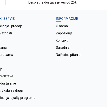
besplatna dostava je već od 25€.
KI SERVIS
INFORMACIJE
šćenja i prodaje
O nama
ivatnosti
Zaposlenje
i
Kontakt
ćanja
Saradnja
karticama
Najčešća pitanja
je
sredstava
odustajanje
tikala za drugi
išćenja loyalty programa