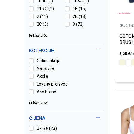
100D
(2)
105C
(1)
115 C
(1)
1B
(16)
2
(41)
2B
(18)
2C
(5)
3
(72)
BRUSHALT
Prikaži više
COTO
BRUSH
KOLEKCIJE
5,25
€
Online akcija
Najnovije
Akcije
Loyalty proizvodi
Aris brend
Prikaži više
CIJENA
0 - 5 € (23)