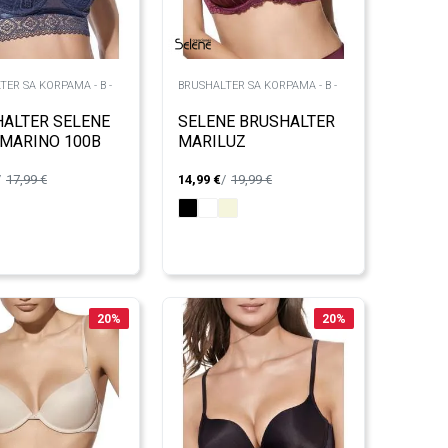
TER SA KORPAMA - B -
BRUSHALTER SA KORPAMA - B -
ALTER SELENE
SELENE BRUSHALTER
 MARINO 100B
MARILUZ
17,99
€
14,99
€
19,99
€
20
%
20
%