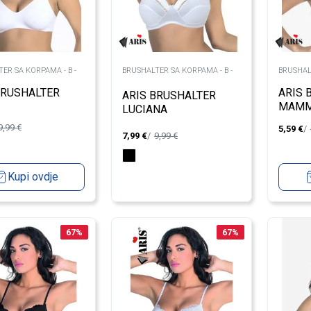
ER SA KORPAMA - B -
BRUSHALTER SA KORPAMA - B -
BRUSHAL
BRUSHALTER
ARIS 
ARIS BRUSHALTER
MAM
LUCIANA
9,99
€
5,59
€
7,99
€
9,99
€
Kupi ovdje
67
%
67
%