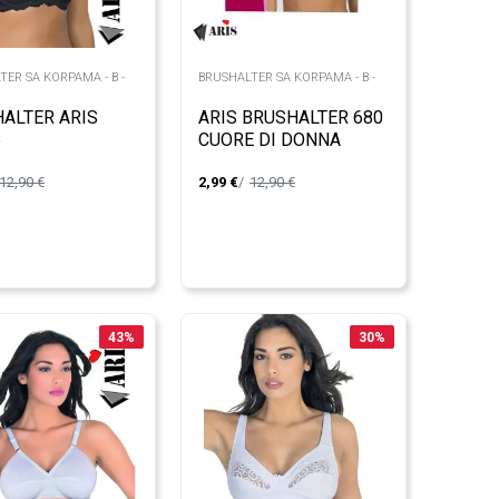
TER SA KORPAMA - B -
BRUSHALTER SA KORPAMA - B -
ALTER ARIS
ARIS BRUSHALTER 680
3
CUORE DI DONNA
12,90
€
2,99
€
12,90
€
43
%
30
%