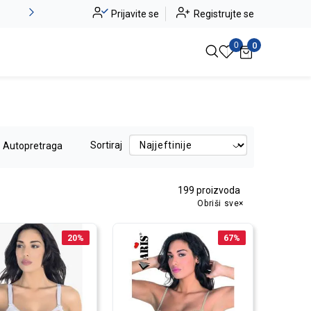
Alma Ras do -50%
Prijavite se
Registrujte se
Pogledaj više
0
0
Sortiraj
Autopretraga
199
proizvoda
Obriši sve
20
%
67
%