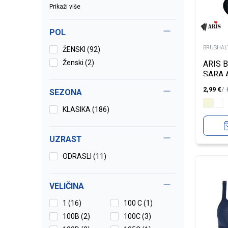
Prikaži više
POL
BRUSHALT
ŽENSKI (92)
Ženski (2)
ARIS 
SARA 
2,99
€
SEZONA
KLASIKA (186)
UZRAST
ODRASLI (11)
VELIČINA
1
(16)
100 C
(1)
100B
(2)
100C
(3)