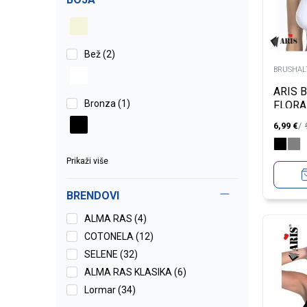
Bež (2)
BRUSHALT
ARIS 
Bronza (1)
FLORA
6,99
€
Prikaži više
BRENDOVI
ALMA RAS (4)
COTONELA (12)
SELENE (32)
ALMA RAS KLASIKA (6)
Lormar (34)