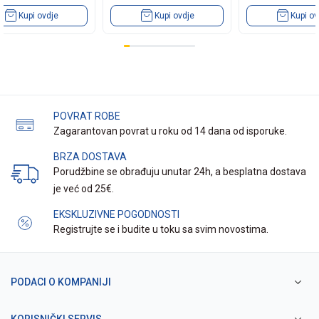
Kupi ovdje
Kupi ovdje
Kupi ov
POVRAT ROBE
Zagarantovan povrat u roku od 14 dana od isporuke.
BRZA DOSTAVA
Porudžbine se obrađuju unutar 24h, a besplatna dostava
je već od 25€.
EKSKLUZIVNE POGODNOSTI
Registrujte se i budite u toku sa svim novostima.
PODACI O KOMPANIJI