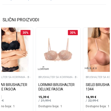
SLIČNI PROIZVODI
30
%
30
%
LTER SA KORPAMA - B -
BRUSHALTER SA KORPAMA - B -
BRUSHALTER SA KOR
AR BRUSHALTER
LORMAR BRUSHALTER
SIELEI BRUSHA
XE FASCIA
DELUXE FASCIA
1344
€
15,39
€
16,99
€
99
€
21,99
€
22,99
€
no boja:
1
Dostupno boja:
1
Dostupno boja:
1