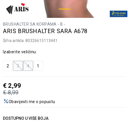
BRUSHALTER SA KORPAMA - B -
ARIS BRUSHALTER SARA A678
Šifra artikla:
80326615113441
Izaberite veličinu:
2
3
4
1
€
2,99
€
8,99
Obavijesti me o popustu
DOSTUPNO U VIŠE BOJA: