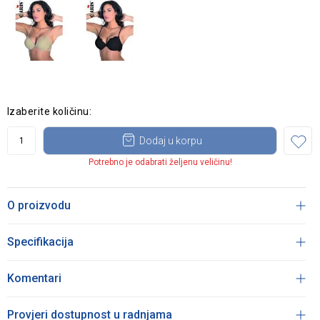
Izaberite količinu:
Dodaj u korpu
Potrebno je odabrati željenu veličinu!
O proizvodu
Specifikacija
Komentari
Provjeri dostupnost u radnjama