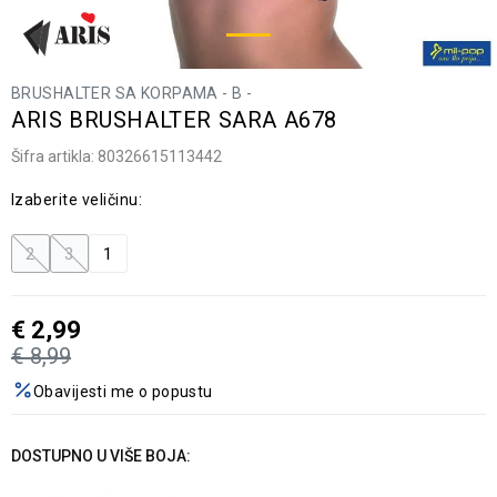
BRUSHALTER SA KORPAMA - B -
ARIS BRUSHALTER SARA A678
Šifra artikla:
80326615113442
Izaberite veličinu:
2
3
1
€
2,99
€
8,99
Obavijesti me o popustu
DOSTUPNO U VIŠE BOJA: