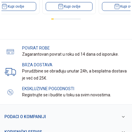
Kupi ovdje
Kupi ovdje
Kupi ov
POVRAT ROBE
Zagarantovan povrat u roku od 14 dana od isporuke.
BRZA DOSTAVA
Porudžbine se obrađuju unutar 24h, a besplatna dostava
je već od 25€.
EKSKLUZIVNE POGODNOSTI
Registrujte se i budite u toku sa svim novostima.
PODACI O KOMPANIJI