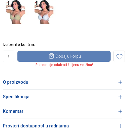
Izaberite količinu:
Dodaj u korpu
Potrebno je odabrati željenu veličinu!
O proizvodu
Specifikacija
Komentari
Provjeri dostupnost u radnjama