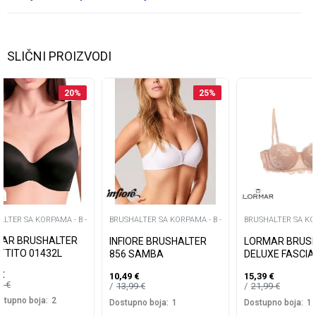
SLIČNI PROIZVODI
20
%
25
%
LTER SA KORPAMA - B -
BRUSHALTER SA KORPAMA - B -
BRUSHALTER SA KOR
AR BRUSHALTER
INFIORE BRUSHALTER
LORMAR BRUS
TTITO 01432L
856 SAMBA
DELUXE FASCIA
€
10,49
€
15,39
€
99
€
13,99
€
21,99
€
stupno boja:
2
Dostupno boja:
1
Dostupno boja:
1