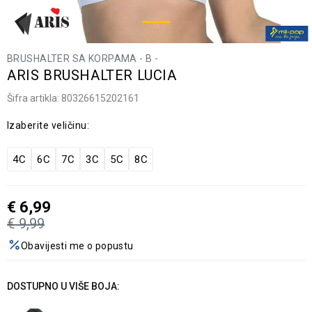
BRUSHALTER SA KORPAMA - B -
ARIS BRUSHALTER LUCIA
Šifra artikla:
80326615202161
Izaberite veličinu:
4C
6C
7C
3C
5C
8C
€
6,99
€
9,99
Obavijesti me o popustu
DOSTUPNO U VIŠE BOJA: