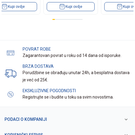
Kupi ovdje
Kupi ovdje
Kupi ov
POVRAT ROBE
Zagarantovan povrat u roku od 14 dana od isporuke.
BRZA DOSTAVA
Porudžbine se obrađuju unutar 24h, a besplatna dostava
je već od 25€.
EKSKLUZIVNE POGODNOSTI
Registrujte se i budite u toku sa svim novostima.
PODACI O KOMPANIJI