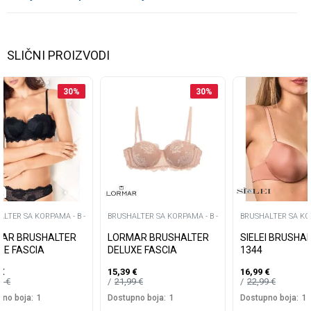
SLIČNI PROIZVODI
30
%
30
%
LTER SA KORPAMA - B -
BRUSHALTER SA KORPAMA - B -
BRUSHALTER SA KOR
AR BRUSHALTER
LORMAR BRUSHALTER
SIELEI BRUSHA
XE FASCIA
DELUXE FASCIA
1344
€
15,39
€
16,99
€
99
€
21,99
€
22,99
€
no boja:
1
Dostupno boja:
1
Dostupno boja:
1