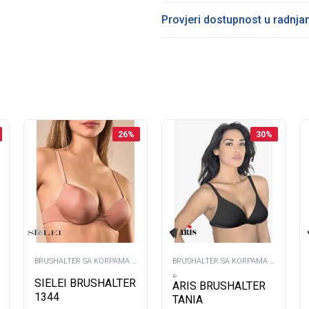
Provjeri dostupnost u radnj
26
%
30
%
BRUSHALTER SA KORPAMA -
BRUSHALTER SA KORPAMA -
B -
B -
SIELEI BRUSHALTER
ARIS BRUSHALTER
1344
TANIA