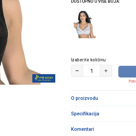
DOSTUPNO U VIŠE BOJA:
Izaberite količinu:
Potr
O proizvodu
Specifikacija
Komentari