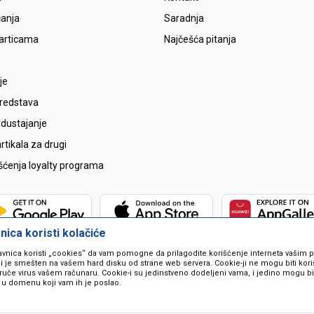
ćanja
Saradnja
karticama
Najčešća pitanja
je
sredstava
odustajanje
tikala za drugi
išćenja loyalty programa
ica koristi kolačiće
avnica koristi „cookies“ da vam pomogne da prilagodite korišćenje interneta vašim
koji je smešten na vašem hard disku od strane web servera. Cookie-ji ne mogu biti ko
ruče virus vašem računaru. Cookie-i su jedinstveno dodeljeni vama, i jedino mogu bit
 u domenu koji vam ih je poslao.
 u opisu proizvoda, prikazu slika i samih cijena ali ne možemo garantovati da