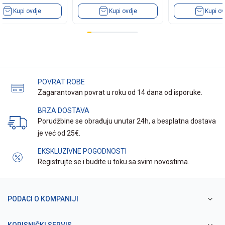
Kupi ovdje
Kupi ovdje
Kupi ov
POVRAT ROBE
Zagarantovan povrat u roku od 14 dana od isporuke.
BRZA DOSTAVA
Porudžbine se obrađuju unutar 24h, a besplatna dostava
je već od 25€.
EKSKLUZIVNE POGODNOSTI
Registrujte se i budite u toku sa svim novostima.
PODACI O KOMPANIJI