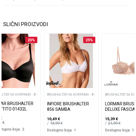
SLIČNI PROIZVODI
20
%
25
%
LTER SA KORPAMA - B -
BRUSHALTER SA KORPAMA - B -
BRUSHALTER SA KOR
AR BRUSHALTER
INFIORE BRUSHALTER
LORMAR BRUS
TTITO 01432L
856 SAMBA
DELUXE FASCIA
€
10,49
€
15,39
€
99
€
13,99
€
21,99
€
stupno boja:
2
Dostupno boja:
1
Dostupno boja:
1