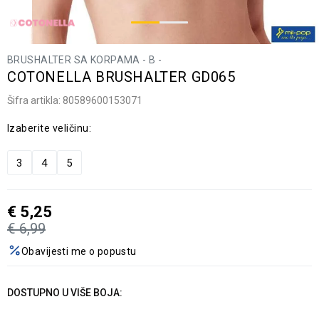
BRUSHALTER SA KORPAMA - B -
COTONELLA BRUSHALTER GD065
Šifra artikla:
80589600153071
Izaberite veličinu:
3
4
5
€
5,25
€
6,99
Obavijesti me o popustu
DOSTUPNO U VIŠE BOJA: