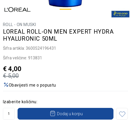
ROLL - ON MUSKI
LOREAL ROLL-ON MEN EXPERT HYDRA
HYALURONIC 50ML
Šifra artikla:
3600524196431
Šifra veličine:
913831
€
4,00
€
5,00
Obavijesti me o popustu
Izaberite količinu:
Dodaj u korpu