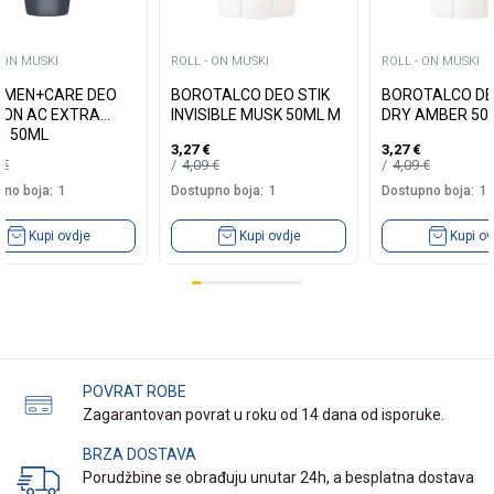
 ON MUSKI
ROLL - ON MUSKI
ROLL - ON MUSKI
 MEN+CARE DEO
BOROTALCO DEO STIK
BOROTALCO DE
-ON AC EXTRA
INVISIBLE MUSK 50ML M
DRY AMBER 50
H 50ML
3,27
€
3,27
€
5
€
4,09
€
4,09
€
no boja:
1
Dostupno boja:
1
Dostupno boja:
1
Kupi ovdje
Kupi ovdje
Kupi ov
POVRAT ROBE
Zagarantovan povrat u roku od 14 dana od isporuke.
BRZA DOSTAVA
Porudžbine se obrađuju unutar 24h, a besplatna dostava