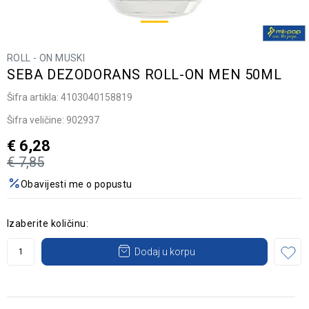
ROLL - ON MUSKI
SEBA DEZODORANS ROLL-ON MEN 50ML
Šifra artikla:
4103040158819
Šifra veličine:
902937
€
6,28
€
7,85
Obavijesti me o popustu
Izaberite količinu:
Dodaj u korpu