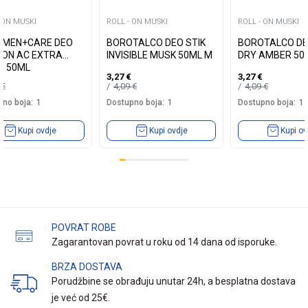
 ON MUSKI
ROLL - ON MUSKI
ROLL - ON MUSKI
 MEN+CARE DEO
BOROTALCO DEO STIK
BOROTALCO DE
-ON AC EXTRA
INVISIBLE MUSK 50ML M
DRY AMBER 50
H 50ML
3,27
€
3,27
€
5
€
4,09
€
4,09
€
no boja:
1
Dostupno boja:
1
Dostupno boja:
1
Kupi ovdje
Kupi ovdje
Kupi ov
POVRAT ROBE
Zagarantovan povrat u roku od 14 dana od isporuke.
BRZA DOSTAVA
Porudžbine se obrađuju unutar 24h, a besplatna dostava
je već od 25€.