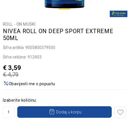
ROLL - ON MUSKI
NIVEA ROLL ON DEEP SPORT EXTREME
50ML
Šifra artikla:
9005800379500
Šifra veličine:
912403
€
3,59
€
4,79
Obavijesti me o popustu
Izaberite količinu:
Dodaj u korpu