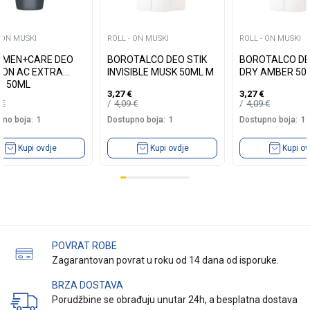
 ON MUSKI
ROLL - ON MUSKI
ROLL - ON MUSKI
 MEN+CARE DEO
BOROTALCO DEO STIK
BOROTALCO DE
-ON AC EXTRA
INVISIBLE MUSK 50ML M
DRY AMBER 50
H 50ML
3,27
€
3,27
€
5
€
4,09
€
4,09
€
no boja:
1
Dostupno boja:
1
Dostupno boja:
1
Kupi ovdje
Kupi ovdje
Kupi ov
POVRAT ROBE
Zagarantovan povrat u roku od 14 dana od isporuke.
BRZA DOSTAVA
Porudžbine se obrađuju unutar 24h, a besplatna dostava