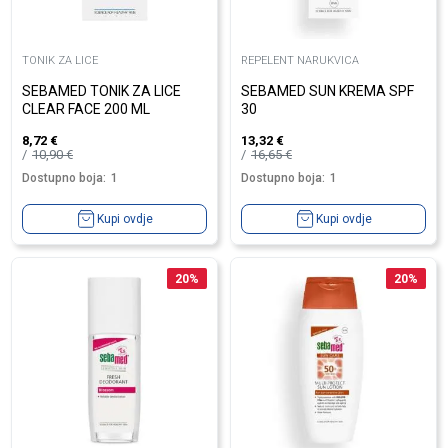
TONIK ZA LICE
REPELENT NARUKVICA
SEBAMED TONIK ZA LICE
SEBAMED SUN KREMA SPF
CLEAR FACE 200 ML
30
8,72
€
13,32
€
10,90
€
16,65
€
Dostupno boja:
1
Dostupno boja:
1
Kupi ovdje
Kupi ovdje
20
%
20
%