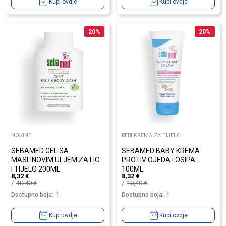
Kupi ovdje
Kupi ovdje
20
%
20
%
NOVINE
BEBI KREMA ZA TIJELO
SEBAMED GEL SA
SEBAMED BABY KREMA
MASLINOVIM ULJEM ZA LICE
PROTIV OJEDA I OSIPA
I TIJELO 200ML
100ML
8,32
€
8,32
€
10,40
€
10,40
€
Dostupno boja:
1
Dostupno boja:
1
Kupi ovdje
Kupi ovdje