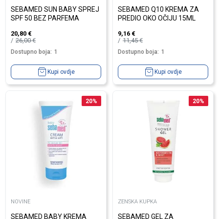
SEBAMED SUN BABY SPREJ
SEBAMED Q10 KREMA ZA
SPF 50 BEZ PARFEMA
PREDIO OKO OČIJU 15ML
20,80
€
9,16
€
26,00
€
11,45
€
Dostupno boja:
1
Dostupno boja:
1
Kupi ovdje
Kupi ovdje
20
%
20
%
NOVINE
ZENSKA KUPKA
SEBAMED BABY KREMA
SEBAMED GEL ZA