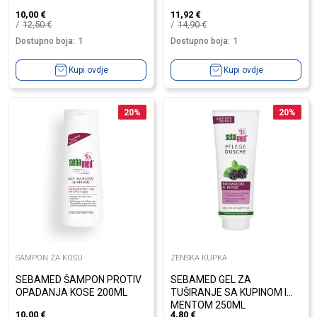
10,00
€
11,92
€
12,50
€
14,90
€
Dostupno boja:
1
Dostupno boja:
1
Kupi ovdje
Kupi ovdje
20
%
20
%
SAMPON ZA KOSU
ZENSKA KUPKA
SEBAMED ŠAMPON PROTIV
SEBAMED GEL ZA
OPADANJA KOSE 200ML
TUŠIRANJE SA KUPINOM I
MENTOM 250ML
10,00
€
4,80
€