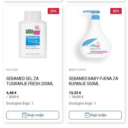
20
%
20
%
NOVINE
BEBI KUPKA
SEBAMED GEL ZA
SEBAMED BABY PJENA ZA
TUSIRANJE FRESH 200ML
KUPANJE 500ML
6,68
€
13,32
€
8,35
€
16,65
€
Dostupno boja:
1
Dostupno boja:
1
Kupi ovdje
Kupi ovdje