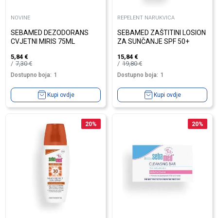
NOVINE
REPELENT NARUKVICA
SEBAMED DEZODORANS
SEBAMED ZAŠTITINI LOSION
CVJETNI MIRIS 75ML
ZA SUNČANJE SPF 50+
5,84
€
15,84
€
7,30
€
19,80
€
Dostupno boja:
1
Dostupno boja:
1
Kupi ovdje
Kupi ovdje
20
%
20
%