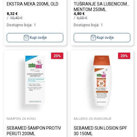
EKSTRA MEKA 200ML OLD
TUŠIRANJE SA LUBENICOM I
MENTOM 250ML
8,32
€
4,80
€
10,40
€
6,00
€
Dostupno boja:
1
Dostupno boja:
1
Kupi ovdje
Kupi ovdje
20
%
20
%
SAMPON ZA KOSU
MLIJEKO ZA SUNCANJE
SEBAMED ŠAMPON PROTIV
SEBAMED SUN LOSION SPF
PERUTI 200ML
30 150ML