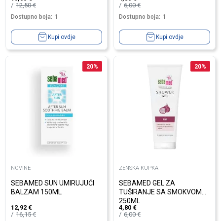
12,50
€
6,00
€
Dostupno boja:
1
Dostupno boja:
1
Kupi ovdje
Kupi ovdje
20
%
20
%
NOVINE
ZENSKA KUPKA
SEBAMED SUN UMIRUJUĆI
SEBAMED GEL ZA
BALZAM 150ML
TUŠIRANJE SA SMOKVOM
250ML
12,92
€
4,80
€
16,15
€
6,00
€