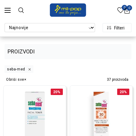
0
0
Filteri
PROIZVODI
seba-med
Obriši sve
37
proizvoda
20
%
20
%