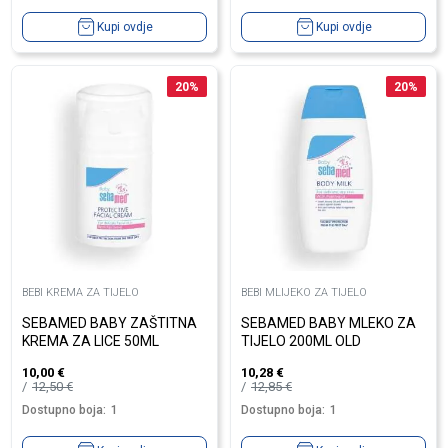
Kupi ovdje
Kupi ovdje
20
%
20
%
BEBI KREMA ZA TIJELO
BEBI MLIJEKO ZA TIJELO
SEBAMED BABY ZAŠTITNA
SEBAMED BABY MLEKO ZA
KREMA ZA LICE 50ML
TIJELO 200ML OLD
10,00
€
10,28
€
12,50
€
12,85
€
Dostupno boja:
1
Dostupno boja:
1