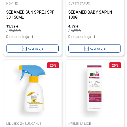
NOVINE
CVRSTI SAPUN
SEBAMED SUN SPREJ SPF
SEBAMED BABY SAPUN
30 150ML
100G
13,32
€
4,72
€
16,65
€
5,90
€
Dostupno boja:
1
Dostupno boja:
1
Kupi ovdje
Kupi ovdje
20
%
20
%
MLIJEKO ZA SUNCANJE
KREME ZA LICE