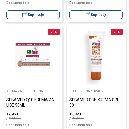
Dostupno boja:
1
Dostupno boja:
1
Kupi ovdje
Kupi ovdje
20
%
20
%
KREMA ZA LICE DNEVNA
REPELENT NARUKVICA
SEBAMED Q10 KREMA ZA
SEBAMED SUN KREMA SPF
LICE 50ML
50+
19,96
€
13,32
€
24,95
€
16,65
€
Dostupno boja:
1
Dostupno boja:
1