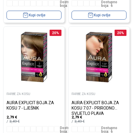
Dostupno
Dostupno
boja:
10
boja:
6
Kupi ovdje
Kupi ovdje
20
%
20
%
FARBE ZA KOSU
FARBE ZA KOSU
AURA EXPLICIT BOJA ZA
AURA EXPLICIT BOJA ZA
KOSU 7 - LJEŠNIK
KOSU 7.07 - PRIRODNO
SVIJETLO PLAVA
2,79
€
2,79
€
3,49
€
3,49
€
Dostupno
Dostupno
boja:
10
boja:
6