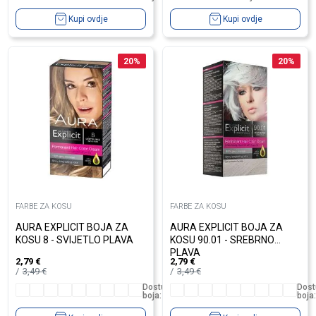
Kupi ovdje
Kupi ovdje
20
%
20
%
FARBE ZA KOSU
FARBE ZA KOSU
AURA EXPLICIT BOJA ZA
AURA EXPLICIT BOJA ZA
KOSU 8 - SVIJETLO PLAVA
KOSU 90.01 - SREBRNO
PLAVA
2,79
€
2,79
€
3,49
€
3,49
€
Dostupno
Dost
boja:
10
boja: