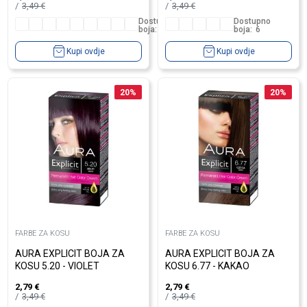
3,49
€
3,49
€
Dostupno
Dostupno
boja:
10
boja:
6
Kupi ovdje
Kupi ovdje
20
%
20
%
FARBE ZA KOSU
FARBE ZA KOSU
AURA EXPLICIT BOJA ZA
AURA EXPLICIT BOJA ZA
KOSU 5.20 - VIOLET
KOSU 6.77 - KAKAO
2,79
€
2,79
€
3,49
€
3,49
€