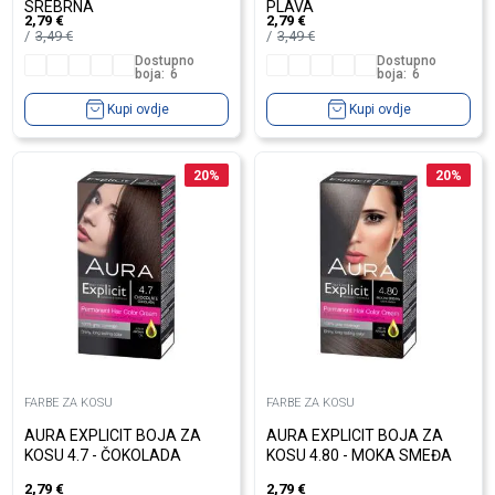
SREBRNA
PLAVA
2,79
€
2,79
€
3,49
€
3,49
€
Dostupno
Dostupno
boja:
6
boja:
6
Kupi ovdje
Kupi ovdje
20
%
20
%
FARBE ZA KOSU
FARBE ZA KOSU
AURA EXPLICIT BOJA ZA
AURA EXPLICIT BOJA ZA
KOSU 4.7 - ČOKOLADA
KOSU 4.80 - MOKA SMEĐA
2,79
€
2,79
€