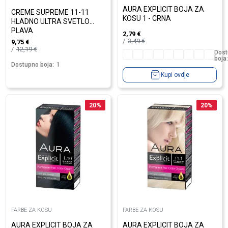
AURA EXPLICIT BOJA ZA
CREME SUPREME 11-11
KOSU 1 - CRNA
HLADNO ULTRA SVETLO
PLAVA
2,79
€
3,49
€
9,75
€
12,19
€
Dost
boja:
Dostupno boja:
1
Kupi ovdje
20
%
20
%
FARBE ZA KOSU
FARBE ZA KOSU
AURA EXPLICIT BOJA ZA
AURA EXPLICIT BOJA ZA