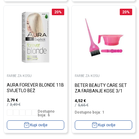
20
%
20
%
FARBE ZA KOSU
FARBE ZA KOSU
AURA FOREVER BLONDE 11B
BETER BEAUTY CARE SET
SVIJETLO BEŽ
ZA FARBANJE KOSE 3/1
2,79
€
4,52
€
3,49
€
5,65
€
Dostupno
Dostupno boja:
1
boja:
6
Kupi ovdje
Kupi ovdje