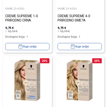
FARBE ZA KOSU
FARBE ZA KOSU
CREME SUPREME 1-0
CREME SUPREME 4-0
PRIRODNO CRNA
PRIRODNO SME?A
9,75
€
9,75
€
12,19
€
12,19
€
Dostupno boja:
1
Dostupno boja:
1
Kupi ovdje
Kupi ovdje
20
%
20
%