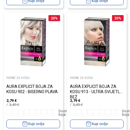
Kupi ovdje
Kupi ovdje
20
%
20
%
FARBE ZA KOSU
FARBE ZA KOSU
AURA EXPLICIT BOJA ZA
AURA EXPLICIT BOJA ZA
KOSU 902 - BISERNO PLAVA
KOSU 913 - ULTRA SVIJETLO
BEŽ
2,79
€
2,79
€
3,49
€
3,49
€
Dostupno
Dost
boja:
10
boja:
Kupi ovdje
Kupi ovdje