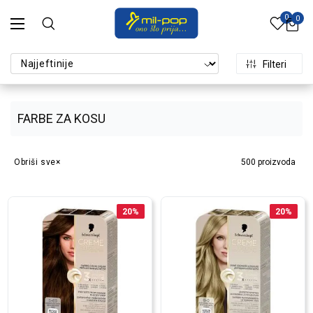
0
0
Filteri
FARBE ZA KOSU
Obriši sve
500
proizvoda
20
%
20
%