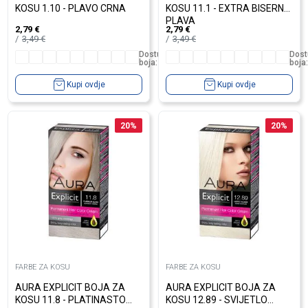
KOSU 1.10 - PLAVO CRNA
KOSU 11.1 - EXTRA BISERNO
PLAVA
2,79
€
2,79
€
3,49
€
3,49
€
Dostupno
Dost
boja:
10
boja:
Kupi ovdje
Kupi ovdje
20
%
20
%
FARBE ZA KOSU
FARBE ZA KOSU
AURA EXPLICIT BOJA ZA
AURA EXPLICIT BOJA ZA
KOSU 11.8 - PLATINASTO
KOSU 12.89 - SVIJETLO