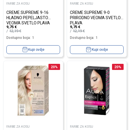
FARBE ZA KOSU
FARBE ZA KOSU
CREME SUPREME 9-16
CREME SUPREME 9-0
HLADNO PEPELJASTO
PRIRODNO VEOMA SVETLO
VEOMA SVETLO PLAVA
PLAVA
9,75
€
9,75
€
12,19
€
12,19
€
Dostupno boja:
1
Dostupno boja:
1
Kupi ovdje
Kupi ovdje
20
%
20
%
FARBE ZA KOSU
FARBE ZA KOSU