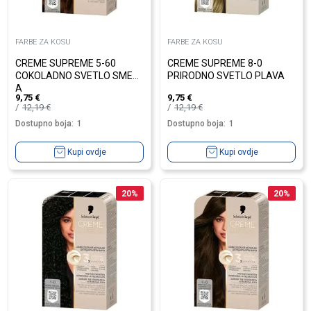
FARBE ZA KOSU
FARBE ZA KOSU
CREME SUPREME 5-60
CREME SUPREME 8-0
COKOLADNO SVETLO SME?
PRIRODNO SVETLO PLAVA
A
9,75
€
9,75
€
12,19
€
12,19
€
Dostupno boja:
1
Dostupno boja:
1
Kupi ovdje
Kupi ovdje
20
%
20
%