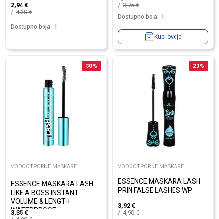
3,75
€
2,94
€
4,20
€
Dostupno boja:
1
Dostupno boja:
1
Kupi ovdje
30
%
20
%
VODOOTPORNE MASKARE
VODOOTPORNE MASKARE
ESSENCE MASKARA LASH
ESSENCE MASKARA LASH
PRIN FALSE LASHES WP
LIKE A BOSS INSTANT
VOLUME & LENGTH
3,92
€
WATERPROOF
4,90
€
3,35
€