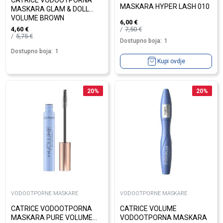
CATRICE VODOOTPORNA
MASKARA HYPER LASH 010
MASKARA GLAM & DOLL
VOLUME BROWN
6,00
€
7,50
€
4,60
€
5,75
€
Dostupno boja:
1
Dostupno boja:
1
Kupi ovdje
20
%
20
%
VODOOTPORNE MASKARE
VODOOTPORNE MASKARE
CATRICE VODOOTPORNA
CATRICE VOLUME
MASKARA PURE VOLUME
VODOOTPORNA MASKARA