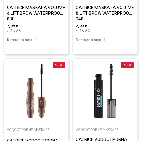
CATRICE MASKARA VOLUME
CATRICE MASKARA VOLUME
& LIFT BROW WATERPROOF
& LIFT BROW WATERPROOF
030
040
2,99
€
2,99
€
4,69
€
4,69
€
Dostupno boja:
1
Dostupno boja:
1
20
%
20
%
VODOOTPORNE MASKARE
VODOOTPORNE MASKARE
CATRICE VODOOTPORNA