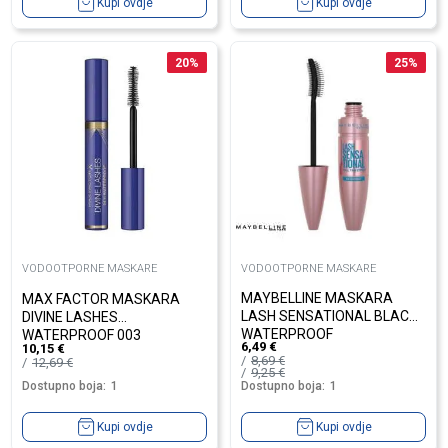
Kupi ovdje
Kupi ovdje
20
%
25
%
VODOOTPORNE MASKARE
VODOOTPORNE MASKARE
MAYBELLINE MASKARA
MAX FACTOR MASKARA
LASH SENSATIONAL BLACK
DIVINE LASHES
WATERPROOF
WATERPROOF 003
6,49
€
10,15
€
8,69
€
12,69
€
9,25
€
Dostupno boja:
1
Dostupno boja:
1
Kupi ovdje
Kupi ovdje