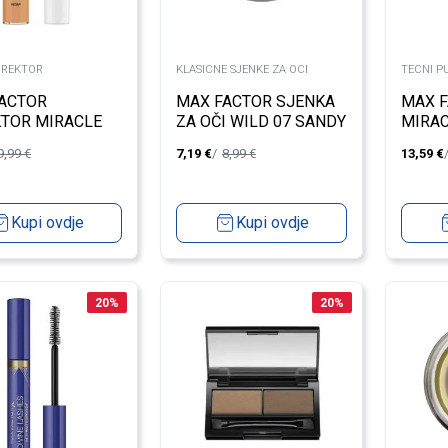
OREKTOR
KLASICNE SJENKE ZA OCI
TECNI P
ACTOR
MAX FACTOR SJENKA
MAX 
TOR MIRACLE
ZA OČI WILD 07 SANDY
MIRAC
3
HAZE
NATUR
9,99
€
7,19
€
8,99
€
13,59
€
Kupi ovdje
Kupi ovdje
20
%
20
%