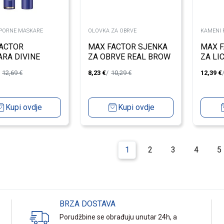
PORNE MASKARE
OLOVKA ZA OBRVE
KAMENI 
ACTOR
MAX FACTOR SJENKA
MAX 
RA DIVINE
ZA OBRVE REAL BROW
ZA LI
S WATERPROOF
DUO KIT 01
TOUCH
12,69
€
8,23
€
10,29
€
12,39
€
Kupi ovdje
Kupi ovdje
1
2
3
4
5
BRZA DOSTAVA
Porudžbine se obrađuju unutar 24h, a