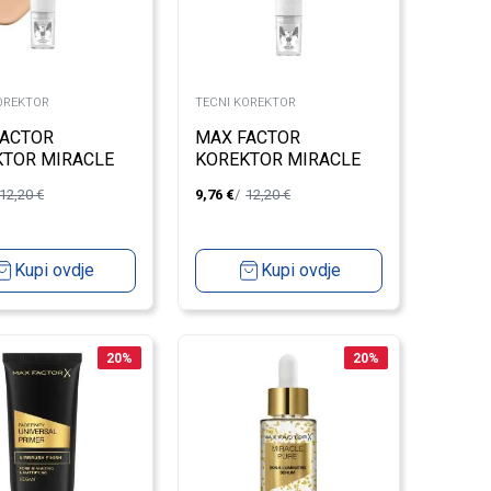
OREKTOR
TECNI KOREKTOR
FACTOR
MAX FACTOR
KTOR MIRACLE
KOREKTOR MIRACLE
EYE ENHANCER
PURE EYE ENHANCER
12,20
€
9,76
€
12,20
€
02 10ML
ROSE 01 10ML
Kupi ovdje
Kupi ovdje
20
%
20
%