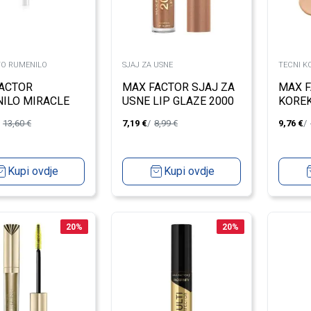
O RUMENILO
SJAJ ZA USNE
TECNI K
ACTOR
MAX FACTOR SJAJ ZA
MAX 
ILO MIRACLE
USNE LIP GLAZE 2000
KORE
INF 03 15ML
CAL 005 HONEY CR?ME
PURE 
13,60
€
7,19
€
8,99
€
9,76
€
BUFF 
Kupi ovdje
Kupi ovdje
20
%
20
%