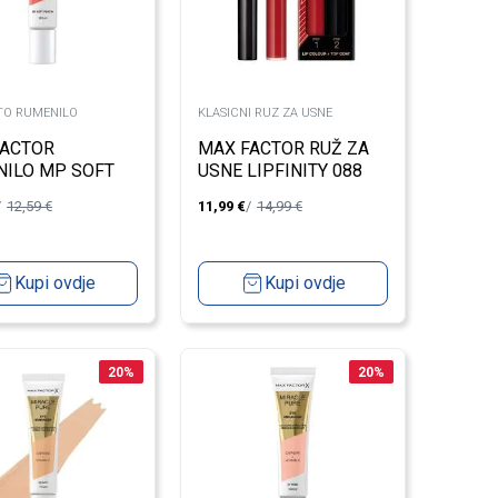
TO RUMENILO
KLASICNI RUZ ZA USNE
FACTOR
MAX FACTOR RUŽ ZA
ILO MP SOFT
USNE LIPFINITY 088
 06 15ML
SCARLET 2.3ML+1.9G
12,59
€
11,99
€
14,99
€
Kupi ovdje
Kupi ovdje
20
%
20
%