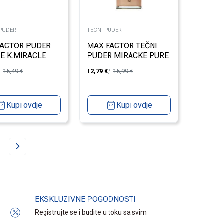
PUDER
TECNI PUDER
FACTOR PUDER
MAX FACTOR TEČNI
CE K.MIRACLE
PUDER MIRACKE PURE
 70
SKIN 10-30
15,49
€
12,79
€
15,99
€
Kupi ovdje
Kupi ovdje
EKSKLUZIVNE POGODNOSTI
Registrujte se i budite u toku sa svim