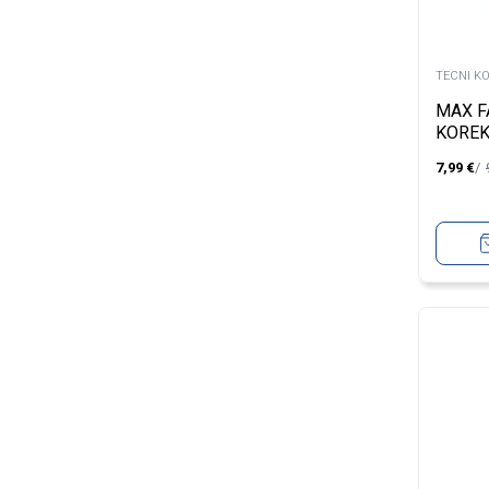
TECNI K
MAX F
KOREK
PURE 
7,99
€