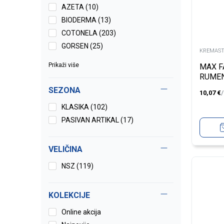
AZETA (10)
BIODERMA (13)
COTONELA (203)
GORSEN (25)
KREMAST
Prikaži više
MAX F
RUMEN
PURE 
SEZONA
10,07
€
15ML
KLASIKA (102)
PASIVAN ARTIKAL (17)
VELIČINA
NSZ
(119)
KOLEKCIJE
Online akcija