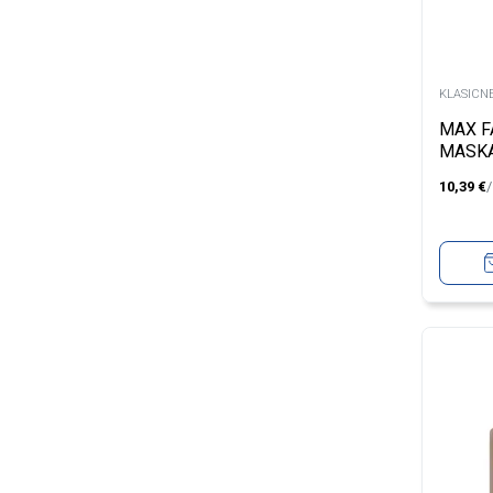
KLASICN
MAX F
MASK
MASTE
10,39
€
RICH 