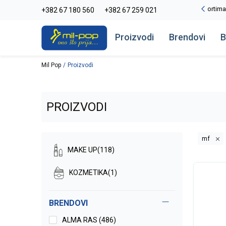
-20% na kompletan asortiman
+382 67 180 560
+382 67 259 021
Pogledaj više
Proizvodi
Brendovi
B
Mil Pop
Proizvodi
PROIZVODI
mf
MAKE UP
(118)
KOZMETIKA
(1)
BRENDOVI
ALMA RAS (486)