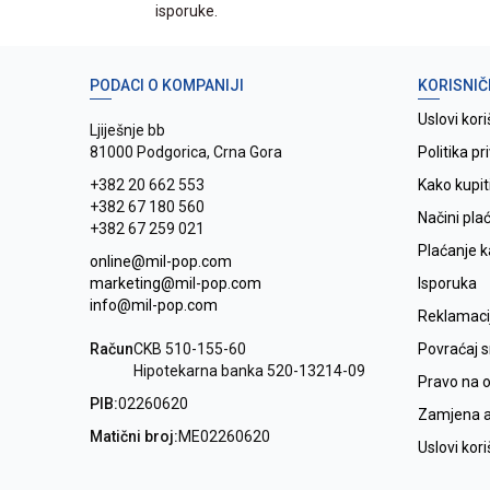
isporuke.
PODACI O KOMPANIJI
KORISNIČ
Uslovi kori
Ljiješnje bb
81000 Podgorica, Crna Gora
Politika pr
+382 20 662 553
Kako kupit
+382 67 180 560
Načini pla
+382 67 259 021
Plaćanje 
online@mil-pop.com
marketing@mil-pop.com
Isporuka
info@mil-pop.com
Reklamaci
Račun
CKB 510-155-60
Povraćaj 
Hipotekarna banka 520-13214-09
Pravo na 
PIB:
02260620
Zamjena ar
Matični broj:
ME02260620
Uslovi kor