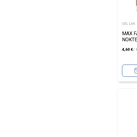
GEL LAK
MAX F
NOKTE
812 S
4,60
€