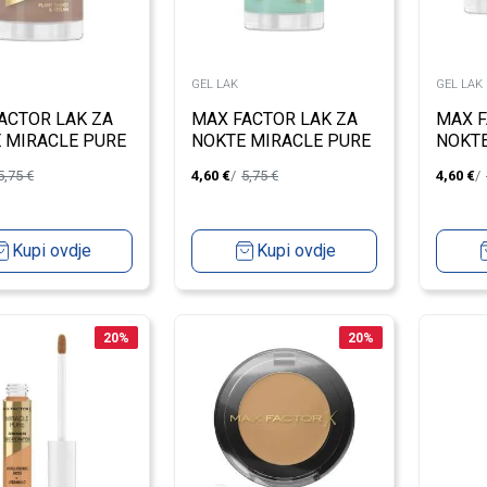
GEL LAK
GEL LAK
ACTOR LAK ZA
MAX FACTOR LAK ZA
MAX F
 MIRACLE PURE
NOKTE MIRACLE PURE
NOKTE
PICED CHAI
840 MOONSTONE BLUE
155 C
5,75
€
4,60
€
5,75
€
4,60
€
Kupi ovdje
Kupi ovdje
20
%
20
%