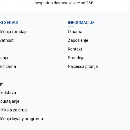
besplatna dostava je već od 25€.
KI SERVIS
INFORMACIJE
šćenja i prodaje
O nama
ivatnosti
Zaposlenje
i
Kontakt
ćanja
Saradnja
karticama
Najčešća pitanja
je
sredstava
odustajanje
tikala za drugi
išćenja loyalty programa