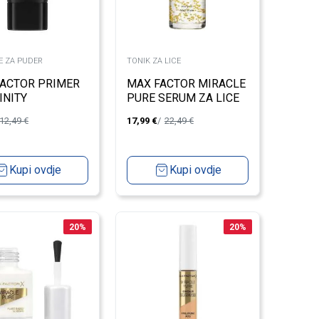
 ZA PUDER
TONIK ZA LICE
ACTOR PRIMER
MAX FACTOR MIRACLE
INITY
PURE SERUM ZA LICE
RSAL
12,49
€
17,99
€
22,49
€
Kupi ovdje
Kupi ovdje
20
%
20
%