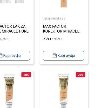
TECNI KOREKTOR
ACTOR LAK ZA
MAX FACTOR
 MIRACLE PURE
KOREKTOR MIRACLE
OCONUT MILK
PURE 2
5,75
€
7,99
€
9,99
€
Kupi ovdje
Kupi ovdje
20
%
20
%