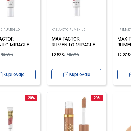
O RUMENILO
KREMASTO RUMENILO
KREMAS
ACTOR
MAX FACTOR
MAX 
ILO MIRACLE
RUMENILO MIRACLE
RUMEN
INF CREAM 07
PURE INF CREAM 05
PEACH
12,59
€
10,07
€
12,59
€
10,07
€
15ML
Kupi ovdje
Kupi ovdje
20
%
20
%