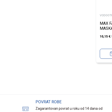
VODOOT
MAX F
MASKA
LASHE
10,15
€
003
POVRAT ROBE
Zagarantovan povrat u roku od 14 dana od