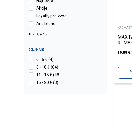
Najnovije
Akcije
Loyalty proizvodi
Aris brend
KREMAST
Prikaži više
MAX F
RUMEN
PURE 
CIJENA
10,88
€
0 - 5 € (4)
6 - 10 € (64)
11 - 15 € (48)
16 - 20 € (3)