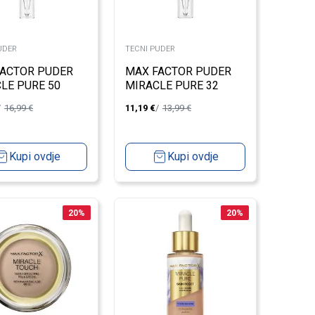
UDER
TECNI PUDER
FACTOR PUDER
MAX FACTOR PUDER
LE PURE 50
MIRACLE PURE 32
AL ROSE
LIGHT BEIGE
16,99
€
11,19
€
13,99
€
Kupi ovdje
Kupi ovdje
20
%
20
%