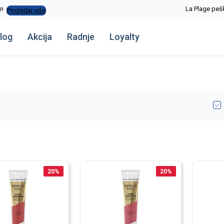
La Plage peškiri do -30%
Pogledaj više
log
Akcija
Radnje
Loyalty
20
%
20
%