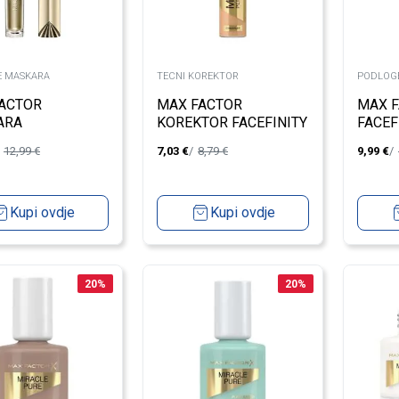
E MASKARA
TECNI KOREKTOR
PODLOGE
ACTOR
MAX FACTOR
MAX F
ARA
KOREKTOR FACEFINITY
FACEF
RPIECE 001
MULTI-PERFECTOR 3C
UNIVE
12,99
€
7,03
€
8,79
€
9,99
€
BLACK
Kupi ovdje
Kupi ovdje
20
%
20
%