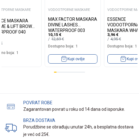
TPORNE MASKARE
VODOOTPORNE MASKARE
VODOOTPORNE MA
MAX FACTOR MASKARA
ESSENCE
ICE MASKARA
DIVINE LASHES
VODOOTPORN
ME & LIFT BROW
WATERPROOF 003
MASKARA WHA
RPROOF 040
10,15
€
3,96
€
LENGTH! 02
12,69
€
4,95
€
9
€
Dostupno boja:
1
Dostupno boja:
1
no boja:
1
Kupi ovdje
Kupi ov
POVRAT ROBE
Zagarantovan povrat u roku od 14 dana od isporuke.
BRZA DOSTAVA
Porudžbine se obrađuju unutar 24h, a besplatna dostava
je već od 25€.