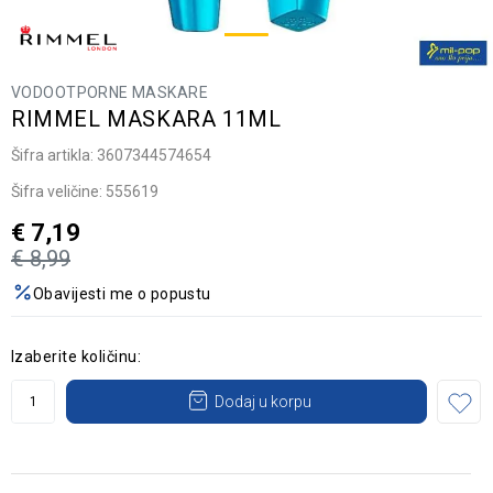
VODOOTPORNE MASKARE
RIMMEL MASKARA 11ML
Šifra artikla:
3607344574654
Šifra veličine:
555619
€
7,19
€
8,99
Obavijesti me o popustu
Izaberite količinu:
Dodaj u korpu