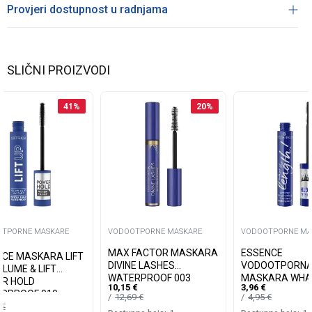
Provjeri dostupnost u radnjama
SLIČNI PROIZVODI
41
%
20
%
TPORNE MASKARE
VODOOTPORNE MASKARE
VODOOTPORNE MA
MAX FACTOR MASKARA
ESSENCE
ICE MASKARA LIFT
DIVINE LASHES
VODOOTPORN
OLUME & LIFT
WATERPROOF 003
MASKARA WHA
R HOLD
10,15
€
3,96
€
LENGTH! 02
RPROOF 010
12,69
€
4,95
€
0
€