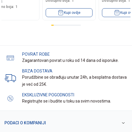
Dostupno boja:
1
Dostupno boja:
1
5
€
no boja:
1
Kupi ovdje
Kupi ov
POVRAT ROBE
Zagarantovan povrat u roku od 14 dana od isporuke.
BRZA DOSTAVA
Porudžbine se obrađuju unutar 24h, a besplatna dostava
je već od 25€.
EKSKLUZIVNE POGODNOSTI
Registrujte se i budite u toku sa svim novostima.
PODACI O KOMPANIJI