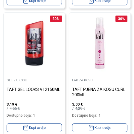
Kupi ovdje
Kupi ovdje
30
%
30
%
GEL ZA KOSU
LAK ZA KOSU
TAFT GEL LOOKS V12150ML
TAFT PJENA ZA KOSU CURL
200ML
3,19
€
3,00
€
4,55
€
4,29
€
Dostupno boja:
1
Dostupno boja:
1
Kupi ovdje
Kupi ovdje