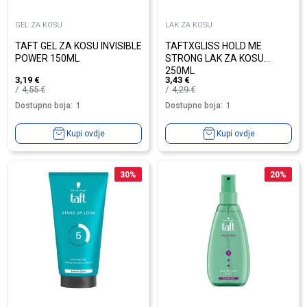
GEL ZA KOSU
LAK ZA KOSU
TAFT GEL ZA KOSU INVISIBLE
TAFTXGLISS HOLD ME
POWER 150ML
STRONG LAK ZA KOSU
250ML
3,19
€
3,43
€
4,55
€
4,29
€
Dostupno boja:
1
Dostupno boja:
1
Kupi ovdje
Kupi ovdje
30
%
20
%