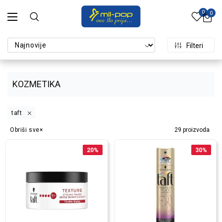
0
0
Filteri
KOZMETIKA
taft
Obriši sve
29
proizvoda
20
%
30
%