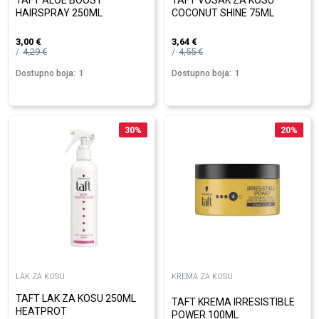
TAFT ALOE BOOST
TAFT VOSAK ZA KOSU
HAIRSPRAY 250ML
COCONUT SHINE 75ML
3,00
€
3,64
€
4,29
€
4,55
€
Dostupno boja:
1
Dostupno boja:
1
30
%
20
%
LAK ZA KOSU
KREMA ZA KOSU
TAFT LAK ZA KOSU 250ML
TAFT KREMA IRRESISTIBLE
HEATPROT
POWER 100ML