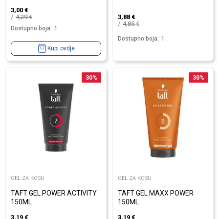
3,00
€
4,29
€
3,88
€
4,85
€
Dostupno boja:
1
Dostupno boja:
1
Kupi ovdje
30
%
30
%
GEL ZA KOSU
GEL ZA KOSU
TAFT GEL POWER ACTIVITY
TAFT GEL MAXX POWER
150ML
150ML
3,19
€
3,19
€