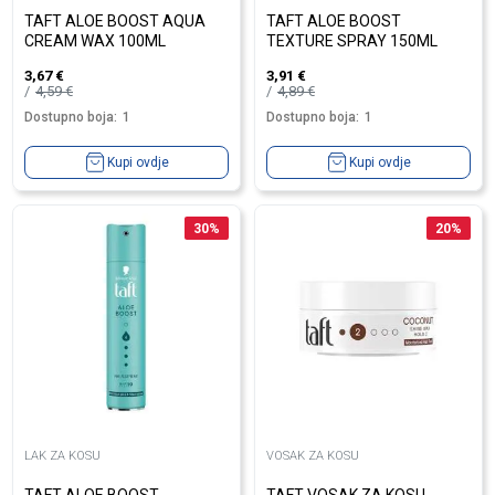
TAFT ALOE BOOST AQUA
TAFT ALOE BOOST
CREAM WAX 100ML
TEXTURE SPRAY 150ML
3,67
€
3,91
€
4,59
€
4,89
€
Dostupno boja:
1
Dostupno boja:
1
Kupi ovdje
Kupi ovdje
30
%
20
%
LAK ZA KOSU
VOSAK ZA KOSU