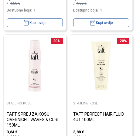
4,55
€
4,55
€
Dostupno boja:
1
Dostupno boja:
1
Kupi ovdje
Kupi ovdje
20
%
20
%
STAJLING KOSE
STAJLING KOSE
TAFT SPREJ ZA KOSU
TAFT PERFECT HAIR FLUID
OVERNIGHT WAVES & CURLS
4U1 100ML
150ML
3,64
€
3,88
€