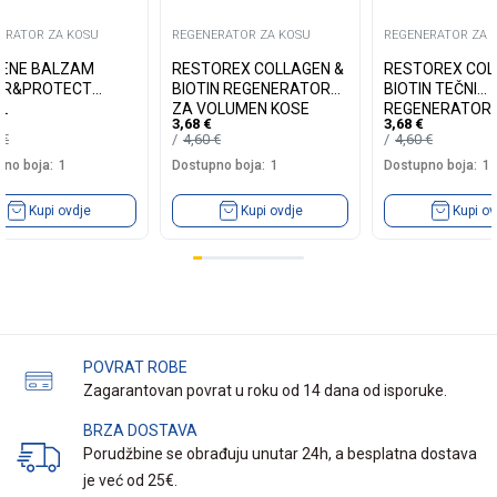
ERATOR ZA KOSU
REGENERATOR ZA KOSU
REGENERATOR ZA 
ENE BALZAM
RESTOREX COLLAGEN &
RESTOREX COL
IR&PROTECT
BIOTIN REGENERATOR
BIOTIN TEČNI
L
ZA VOLUMEN KOSE
REGENERATOR 
3,68
€
3,68
€
250ML
VOLUMEN KOSE
0
€
4,60
€
4,60
€
no boja:
1
Dostupno boja:
1
Dostupno boja:
1
Kupi ovdje
Kupi ovdje
Kupi ov
POVRAT ROBE
Zagarantovan povrat u roku od 14 dana od isporuke.
BRZA DOSTAVA
Porudžbine se obrađuju unutar 24h, a besplatna dostava
je već od 25€.