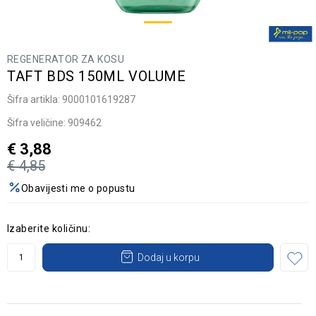
REGENERATOR ZA KOSU
TAFT BDS 150ML VOLUME
Šifra artikla:
9000101619287
Šifra veličine:
909462
€
3,88
€
4,85
Obavijesti me o popustu
Izaberite količinu:
Dodaj u korpu