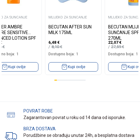
KO ZA SUNCANJE
MLIJEKO ZA SUNCANJE
MLIJEKO ZA SUNC
IER AMBRE
BECUTAN AFTER SUN
BECUTAN MLIJ
IRE SENSITIVE
MILK 175ML
SUNČANJE SPF
NCED LOTION SPF
270ML
€
6,48
€
22,07
€
175 ML
80
€
8,10
€
27,59
€
no boja:
1
Dostupno boja:
1
Dostupno boja:
1
Kupi ovdje
Kupi ovdje
Kupi ov
POVRAT ROBE
Zagarantovan povrat u roku od 14 dana od isporuke.
BRZA DOSTAVA
Porudžbine se obrađuju unutar 24h, a besplatna dostava