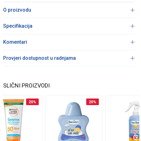
O proizvodu
Specifikacija
Komentari
Provjeri dostupnost u radnjama
SLIČNI PROIZVODI
20
%
20
%