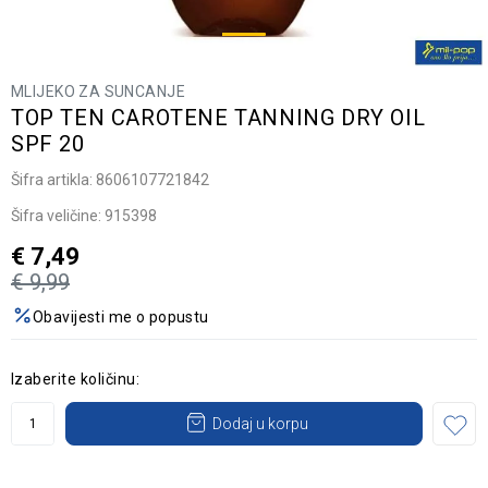
MLIJEKO ZA SUNCANJE
TOP TEN CAROTENE TANNING DRY OIL
SPF 20
Šifra artikla:
8606107721842
Šifra veličine:
915398
€
7,49
€
9,99
Obavijesti me o popustu
Izaberite količinu:
Dodaj u korpu