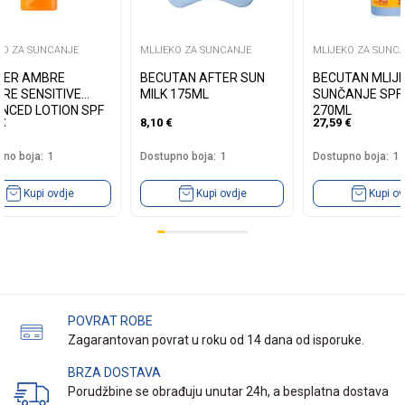
KO ZA SUNCANJE
MLIJEKO ZA SUNCANJE
MLIJEKO ZA SUNC
IER AMBRE
BECUTAN AFTER SUN
BECUTAN MLIJ
IRE SENSITIVE
MILK 175ML
SUNČANJE SPF
NCED LOTION SPF
270ML
€
8,10
€
27,59
€
175 ML
no boja:
1
Dostupno boja:
1
Dostupno boja:
1
Kupi ovdje
Kupi ovdje
Kupi ov
POVRAT ROBE
Zagarantovan povrat u roku od 14 dana od isporuke.
BRZA DOSTAVA
Porudžbine se obrađuju unutar 24h, a besplatna dostava