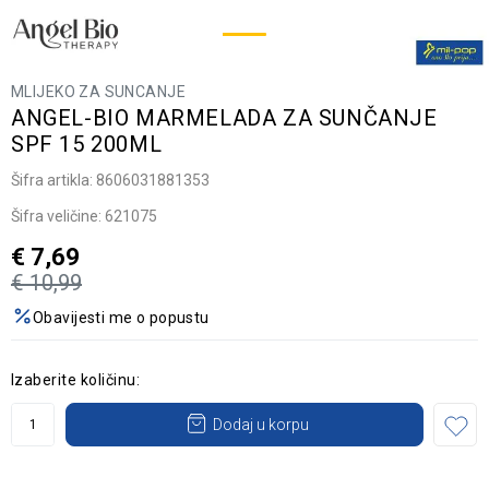
MLIJEKO ZA SUNCANJE
ANGEL-BIO MARMELADA ZA SUNČANJE
SPF 15 200ML
Šifra artikla:
8606031881353
Šifra veličine:
621075
€
7,69
€
10,99
Obavijesti me o popustu
Izaberite količinu:
Dodaj u korpu