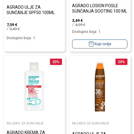
AGRADO LOSION POSLE
AGRADO ULJE ZA
SUNČANJA SOOTING 100 ML
SUNČANJE SPF50 100ML
3,49
€
4,99
€
7,59
€
9,49
€
Dostupno boja:
1
Dostupno boja:
1
Kupi ovdje
20
%
20
%
MLIJEKO ZA SUNCANJE
MLIJEKO ZA SUNCANJE
AGRADO KREMA ZA