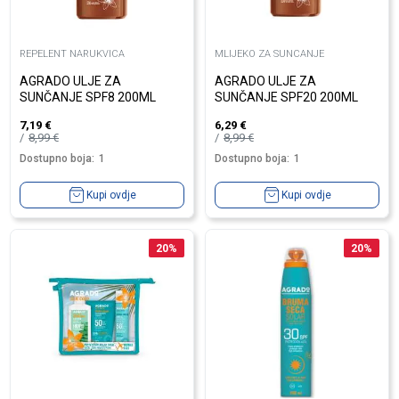
REPELENT NARUKVICA
MLIJEKO ZA SUNCANJE
AGRADO ULJE ZA
AGRADO ULJE ZA
SUNČANJE SPF8 200ML
SUNČANJE SPF20 200ML
7,19
€
6,29
€
8,99
€
8,99
€
Dostupno boja:
1
Dostupno boja:
1
Kupi ovdje
Kupi ovdje
20
%
20
%