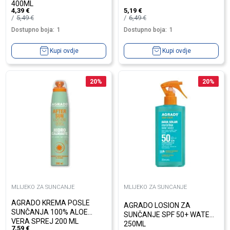
400ML
4,39
€
5,19
€
5,49
€
6,49
€
Dostupno boja:
1
Dostupno boja:
1
Kupi ovdje
Kupi ovdje
20
%
20
%
MLIJEKO ZA SUNCANJE
MLIJEKO ZA SUNCANJE
AGRADO KREMA POSLE
AGRADO LOSION ZA
SUNČANJA 100% ALOE
SUNČANJE SPF 50+ WATER
VERA SPREJ 200 ML
250ML
7,59
€