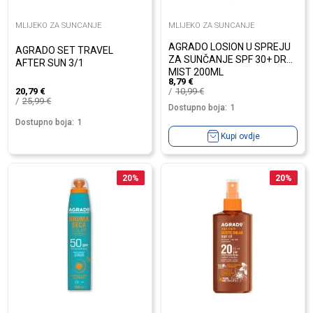
MLIJEKO ZA SUNCANJE
MLIJEKO ZA SUNCANJE
AGRADO LOSION U SPREJU
AGRADO SET TRAVEL
ZA SUNČANJE SPF 30+ DRY
AFTER SUN 3/1
MIST 200ML
8,79
€
10,99
€
20,79
€
25,99
€
Dostupno boja:
1
Dostupno boja:
1
Kupi ovdje
20
%
20
%