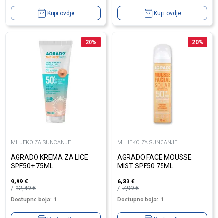
Kupi ovdje
Kupi ovdje
20
%
20
%
MLIJEKO ZA SUNCANJE
MLIJEKO ZA SUNCANJE
AGRADO KREMA ZA LICE
AGRADO FACE MOUSSE
SPF50+ 75ML
MIST SPF50 75ML
9,99
€
6,39
€
12,49
€
7,99
€
Dostupno boja:
1
Dostupno boja:
1