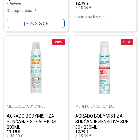
9,49
€
12,79
€
15,99
€
Dostupno boja:
1
Dostupno boja:
1
Kupi ovdje
20
%
20
%
MLIJEKO ZA SUNCANJE
MLIJEKO ZA SUNCANJE
AGRADO BODYMIST ZA
AGRADO BODYMIST ZA
SUNČANJE SPF 50+ KIDS
SUNČANJE SENSITIVE SPF
200ML
50+ 250ML
11,19
€
12,79
€
13,99
€
15,99
€