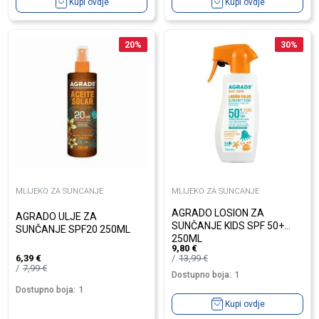
Kupi ovdje
Kupi ovdje
20
%
30
%
MLIJEKO ZA SUNCANJE
MLIJEKO ZA SUNCANJE
AGRADO LOSION ZA
AGRADO ULJE ZA
SUNČANJE KIDS SPF 50+
SUNČANJE SPF20 250ML
250ML
9,80
€
13,99
€
6,39
€
7,99
€
Dostupno boja:
1
Dostupno boja:
1
Kupi ovdje