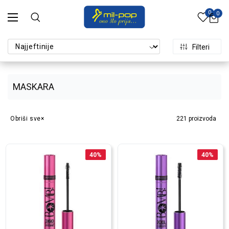
0
0
Filteri
MASKARA
Obriši sve
221
proizvoda
40
%
40
%