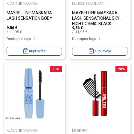
KLASICNE MASKARA
KLASICNE MASKARA
MAYBELLINE MASKARA
MAYBELLINE MASKARA
LASH SENSATION BODY
LASH SENSATIONAL SKY
HIGH COSMIC BLACK
9,56
€
9,56
€
11,95
€
11,95
€
Dostupno boja:
1
Dostupno boja:
1
Kupi ovdje
Kupi ovdje
20
%
20
%
KLASICNE MASKARA
MASKARA