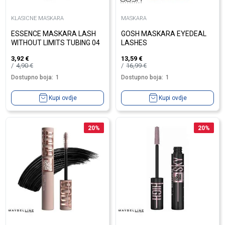
KLASICNE MASKARA
MASKARA
ESSENCE MASKARA LASH
GOSH MASKARA EYEDEAL
WITHOUT LIMITS TUBING 04
LASHES
3,92
€
13,59
€
4,90
€
16,99
€
Dostupno boja:
1
Dostupno boja:
1
Kupi ovdje
Kupi ovdje
20
%
20
%