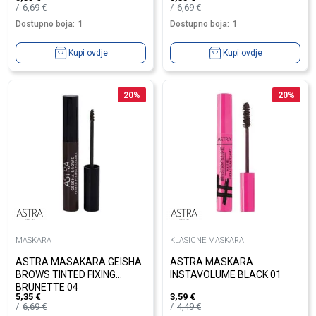
6,69
€
6,69
€
Dostupno boja:
1
Dostupno boja:
1
Kupi ovdje
Kupi ovdje
20
%
20
%
MASKARA
KLASICNE MASKARA
ASTRA MASAKARA GEISHA
ASTRA MASKARA
BROWS TINTED FIXING
INSTAVOLUME BLACK 01
BRUNETTE 04
5,35
€
3,59
€
6,69
€
4,49
€