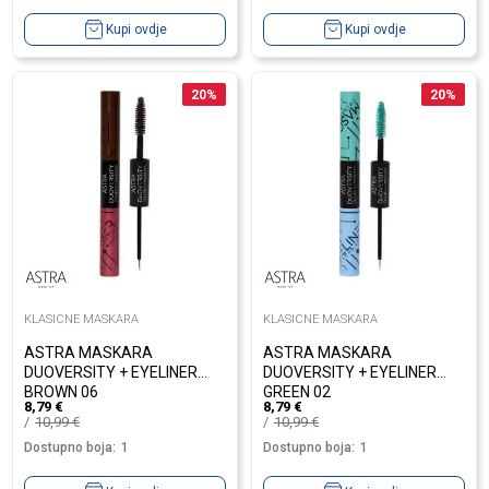
Kupi ovdje
Kupi ovdje
20
%
20
%
KLASICNE MASKARA
KLASICNE MASKARA
ASTRA MASKARA
ASTRA MASKARA
DUOVERSITY + EYELINER
DUOVERSITY + EYELINER
BROWN 06
GREEN 02
8,79
€
8,79
€
10,99
€
10,99
€
Dostupno boja:
1
Dostupno boja:
1