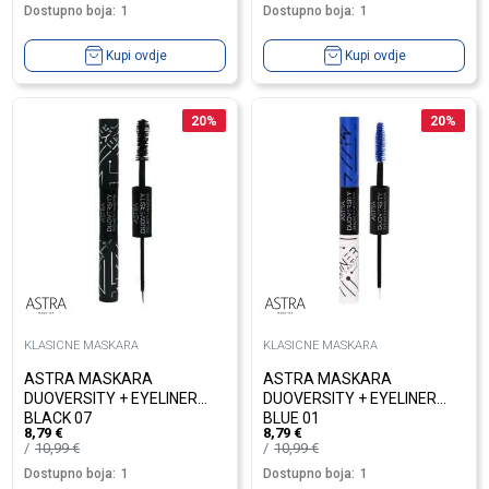
Dostupno boja:
1
Dostupno boja:
1
Kupi ovdje
Kupi ovdje
20
%
20
%
KLASICNE MASKARA
KLASICNE MASKARA
ASTRA MASKARA
ASTRA MASKARA
DUOVERSITY + EYELINER
DUOVERSITY + EYELINER
BLACK 07
BLUE 01
8,79
€
8,79
€
10,99
€
10,99
€
Dostupno boja:
1
Dostupno boja:
1