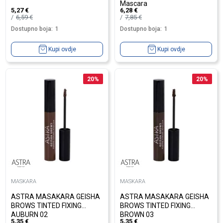
Mascara
5,27
€
6,28
€
6,59
€
7,85
€
Dostupno boja:
1
Dostupno boja:
1
Kupi ovdje
Kupi ovdje
20
%
20
%
MASKARA
MASKARA
ASTRA MASAKARA GEISHA
ASTRA MASAKARA GEISHA
BROWS TINTED FIXING
BROWS TINTED FIXING
AUBURN 02
BROWN 03
5,35
€
5,35
€