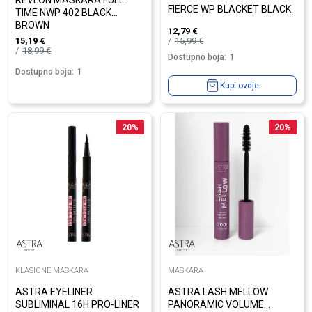
REVLON MASKARA FULL
FIERCE WP BLACKET BLACK
TIME NWP 402 BLACK
BROWN
12,79
€
15,99
€
15,19
€
18,99
€
Dostupno boja:
1
Dostupno boja:
1
Kupi ovdje
20
%
20
%
KLASICNE MASKARA
MASKARA
ASTRA EYELINER
ASTRA LASH MELLOW
SUBLIMINAL 16H PRO-LINER
PANORAMIC VOLUME