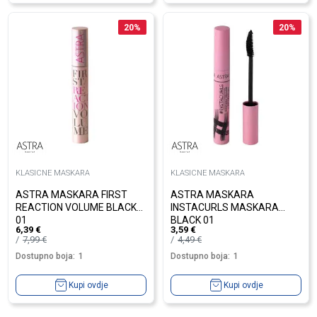
20
%
20
%
KLASICNE MASKARA
KLASICNE MASKARA
ASTRA MASKARA FIRST
ASTRA MASKARA
REACTION VOLUME BLACK
INSTACURLS MASKARA
01
BLACK 01
6,39
€
3,59
€
7,99
€
4,49
€
Dostupno boja:
1
Dostupno boja:
1
Kupi ovdje
Kupi ovdje