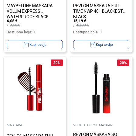
MAYBELLINE MASKARA
REVLON MASKARA FULL
VOLUM EXPRESS
TIME NWP 401 BLACKEST
WATERPROOF BLACK
BLACK
6,08
€
15,19
€
7,60
€
18,99
€
Dostupno boja:
1
Dostupno boja:
1
Kupi ovdje
Kupi ovdje
20
%
20
%
MASKARA
VODOOTPORNE MASKARE
REVLON MASKARA SO