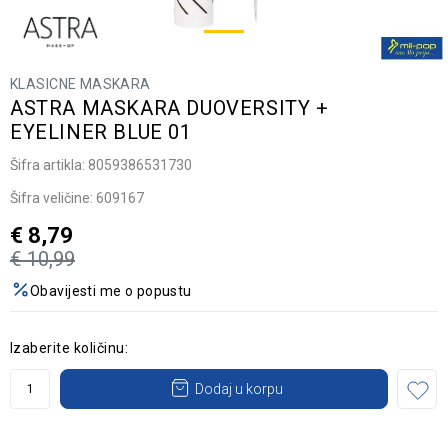
KLASICNE MASKARA
ASTRA MASKARA DUOVERSITY +
EYELINER BLUE 01
Šifra artikla:
8059386531730
Šifra veličine:
609167
€
8,79
€
10,99
Obavijesti me o popustu
Izaberite količinu:
Dodaj u korpu