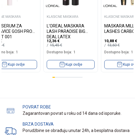
CNE MASKARA
KLASICNE MASKARA
KLASICNE MASKAR
 SERUM ZA
L'OREAL MASKARA
MASKARA MILL
AVICE GOSH PRO
LASH PARADISE BIG
LASHES CARBO
T 001
DEAL LATEX
€
12,36
€
10,88
€
99
€
15,45
€
13,60
€
no boja:
1
Dostupno boja:
1
Dostupno boja:
1
Kupi ovdje
Kupi ovdje
Kupi ov
POVRAT ROBE
Zagarantovan povrat u roku od 14 dana od isporuke.
BRZA DOSTAVA
Porudžbine se obrađuju unutar 24h, a besplatna dostava