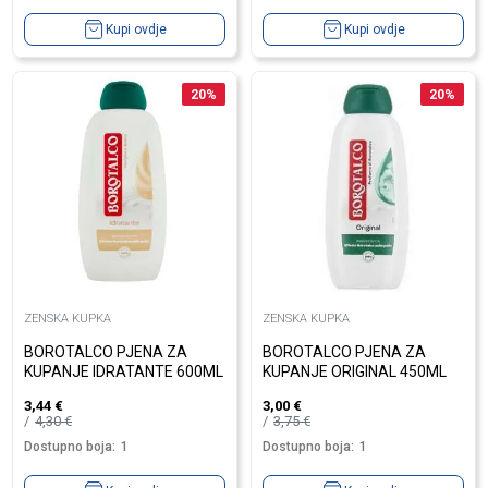
Kupi ovdje
Kupi ovdje
20
%
20
%
ZENSKA KUPKA
ZENSKA KUPKA
BOROTALCO PJENA ZA
BOROTALCO PJENA ZA
KUPANJE IDRATANTE 600ML
KUPANJE ORIGINAL 450ML
3,44
€
3,00
€
4,30
€
3,75
€
Dostupno boja:
1
Dostupno boja:
1