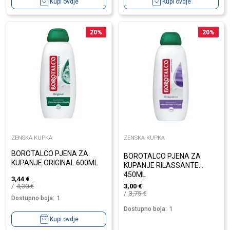
Kupi ovdje
Kupi ovdje
20
%
20
%
ZENSKA KUPKA
ZENSKA KUPKA
BOROTALCO PJENA ZA
BOROTALCO PJENA ZA
KUPANJE ORIGINAL 600ML
KUPANJE RILASSANTE
450ML
3,44
€
4,30
€
3,00
€
3,75
€
Dostupno boja:
1
Dostupno boja:
1
Kupi ovdje