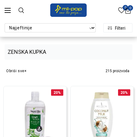
0
0
Filteri
ZENSKA KUPKA
Obriši sve
215
proizvoda
20
%
20
%