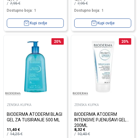
7,95
€
7,95
€
Dostupno boja:
1
Dostupno boja:
1
Kupi ovdje
Kupi ovdje
20
%
20
%
ZENSKA KUPKA
ZENSKA KUPKA
BIODERMA ATODERM BLAGI
BIODERMA ATODERM
GEL ZA TUSIRANJE 500 ML
INTENSIVE PJENUŠAVI GEL
200ML
11,40
€
8,32
€
14,25
€
10,40
€