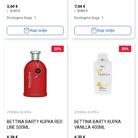
3,60
€
7,04
€
4,50
€
8,80
€
Dostupno boja:
1
Dostupno boja:
1
Kupi ovdje
Kupi ovdje
20
%
20
%
ZENSKA KUPKA
ZENSKA KUPKA
BETTINA BARTY KUPKA RED
BETTINA BARTY KUPKA
LINE 500ML
VANILLA 400ML
6,36
€
6,35
€