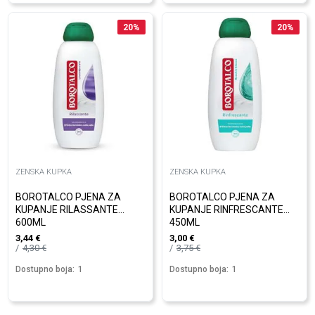
20
%
20
%
ZENSKA KUPKA
ZENSKA KUPKA
BOROTALCO PJENA ZA
BOROTALCO PJENA ZA
KUPANJE RILASSANTE
KUPANJE RINFRESCANTE
600ML
450ML
3,44
€
3,00
€
4,30
€
3,75
€
Dostupno boja:
1
Dostupno boja:
1