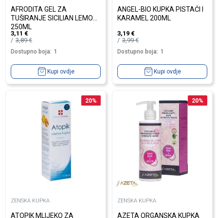
AFRODITA GEL ZA
ANGEL-BIO KUPKA PISTAĆI I
TUŠIRANJE SICILIAN LEMON
KARAMEL 200ML
250ML
3,11
€
3,19
€
3,89
€
3,99
€
Dostupno boja:
1
Dostupno boja:
1
Kupi ovdje
Kupi ovdje
20
%
20
%
ZENSKA KUPKA
ZENSKA KUPKA
ATOPIK MLIJEKO ZA
AZETA ORGANSKA KUPKA