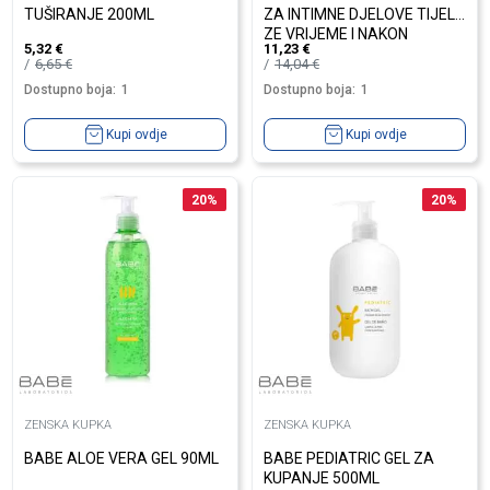
TUŠIRANJE 200ML
ZA INTIMNE DJELOVE TIJELA
ZE VRIJEME I NAKON
5,32
€
11,23
€
TRUDNOĆE 2...
6,65
€
14,04
€
Dostupno boja:
1
Dostupno boja:
1
Kupi ovdje
Kupi ovdje
20
%
20
%
ZENSKA KUPKA
ZENSKA KUPKA
BABE ALOE VERA GEL 90ML
BABE PEDIATRIC GEL ZA
KUPANJE 500ML