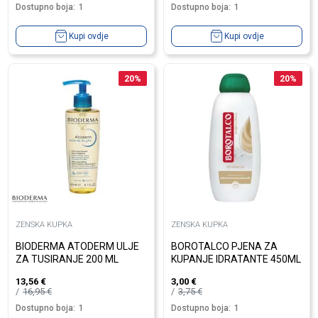
Dostupno boja:
1
Dostupno boja:
1
Kupi ovdje
Kupi ovdje
20
%
20
%
ZENSKA KUPKA
ZENSKA KUPKA
BIODERMA ATODERM ULJE
BOROTALCO PJENA ZA
ZA TUSIRANJE 200 ML
KUPANJE IDRATANTE 450ML
13,56
€
3,00
€
16,95
€
3,75
€
Dostupno boja:
1
Dostupno boja:
1