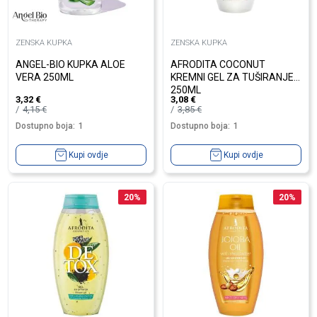
ZENSKA KUPKA
ZENSKA KUPKA
ANGEL-BIO KUPKA ALOE
AFRODITA COCONUT
VERA 250ML
KREMNI GEL ZA TUŠIRANJE
250ML
3,32
€
3,08
€
4,15
€
3,85
€
Dostupno boja:
1
Dostupno boja:
1
Kupi ovdje
Kupi ovdje
20
%
20
%