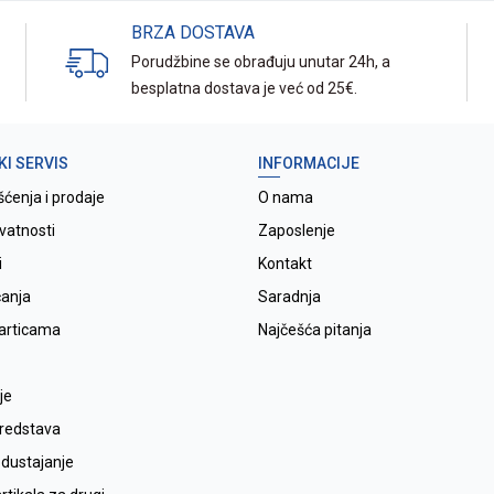
BRZA DOSTAVA
Porudžbine se obrađuju unutar 24h, a
besplatna dostava je već od 25€.
KI SERVIS
INFORMACIJE
šćenja i prodaje
O nama
ivatnosti
Zaposlenje
i
Kontakt
ćanja
Saradnja
karticama
Najčešća pitanja
je
sredstava
odustajanje