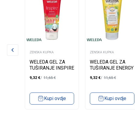
ZENSKA KUPKA
ZENSKA KUPKA
 ZA
WELEDA GEL ZA
WELEDA GEL ZA
A
TUŠIRANJE INSPIRE
TUŠIRANJE ENERGY
200ML
200ML
9,32
€
11,65
€
9,32
€
11,65
€
ML
dje
Kupi ovdje
Kupi ovdje