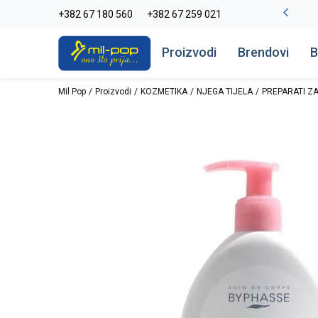
-20% na kompletan asortiman
+382 67 180 560
+382 67 259 021
Pogledaj više
Proizvodi
Brendovi
B
Mil Pop
Proizvodi
KOZMETIKA
NJEGA TIJELA
PREPARATI ZA