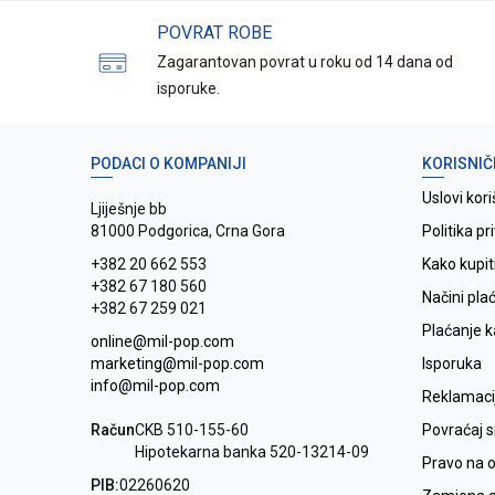
POVRAT ROBE
Zagarantovan povrat u roku od 14 dana od
isporuke.
PODACI O KOMPANIJI
KORISNIČ
Uslovi kori
Ljiješnje bb
81000 Podgorica, Crna Gora
Politika pr
+382 20 662 553
Kako kupit
+382 67 180 560
Načini pla
+382 67 259 021
Plaćanje 
online@mil-pop.com
marketing@mil-pop.com
Isporuka
info@mil-pop.com
Reklamaci
Račun
CKB 510-155-60
Povraćaj 
Hipotekarna banka 520-13214-09
Pravo na 
PIB:
02260620