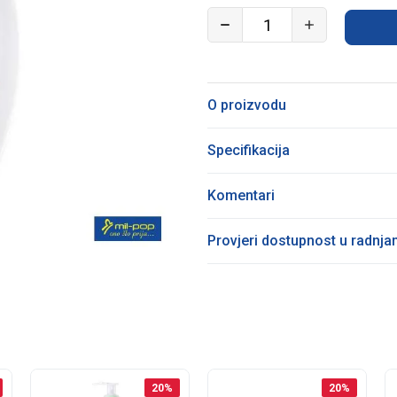
O proizvodu
Specifikacija
Komentari
Provjeri dostupnost u radnj
20
%
20
%