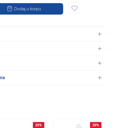
Dodaj u korpu
ama
20
%
20
%