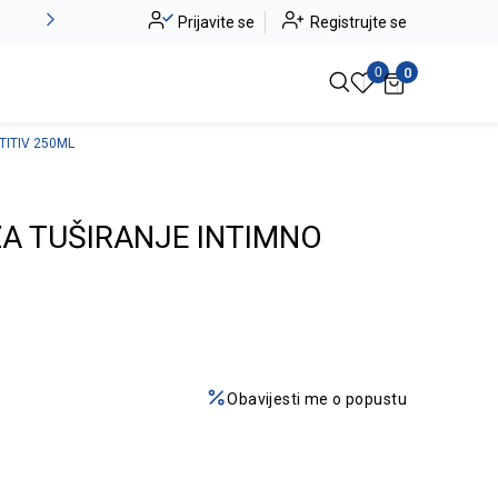
Alma Ras do -50%
Prijavite se
Registrujte se
Pogledaj više
0
0
TITIV 250ML
A TUŠIRANJE INTIMNO
Obavijesti me o popustu