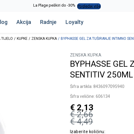
La Plage peškiri do -30%
Pogledaj više
log
Akcija
Radnje
Loyalty
 TIJELO
KUPKE
ZENSKA KUPKA
BYPHASSE GEL ZA TUŠIRANJE INTIMNO SEN
ZENSKA KUPKA
BYPHASSE GEL Z
SENTITIV 250ML
Šifra artikla:
8436097095940
Šifra veličine:
606134
€
2,13
€
2,66
€
4,49
Izaberite količinu: