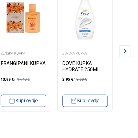
ZENSKA KUPKA
ZENSKA KUPKA
ZENSKA
FRANGIPANI KUPKA
DOVE KUPKA
LYCIA
HYDRATE 250ML
DELIC
13,99
€
17,49
€
2,95
€
3,69
€
2,84
€
Kupi ovdje
Kupi ovdje