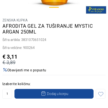
ZENSKA KUPKA
AFRODITA GEL ZA TUŠIRANJE MYSTIC
ARGAN 250ML
Šifra artikla:
3831070651024
Šifra veličine:
900264
€
3,11
€
3,89
Obavijesti me o popustu
Izaberite količinu:
Dodaj u korpu