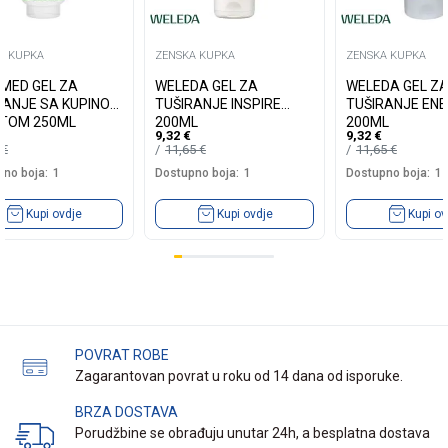
A KUPKA
ZENSKA KUPKA
ZENSKA KUPKA
MED GEL ZA
WELEDA GEL ZA
WELEDA GEL Z
 SA KUPINOM
TUŠIRANJE INSPIRE
TUŠIRANJE EN
NTOM 250ML
200ML
200ML
9,32
€
9,32
€
0
€
11,65
€
11,65
€
no boja:
1
Dostupno boja:
1
Dostupno boja:
1
Kupi ovdje
Kupi ovdje
Kupi ov
POVRAT ROBE
Zagarantovan povrat u roku od 14 dana od isporuke.
BRZA DOSTAVA
Porudžbine se obrađuju unutar 24h, a besplatna dostava