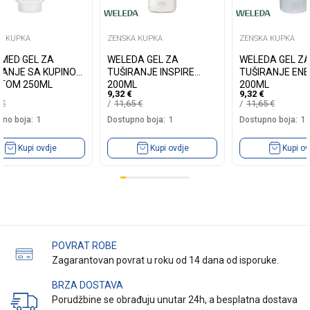
A KUPKA
ZENSKA KUPKA
ZENSKA KUPKA
MED GEL ZA
WELEDA GEL ZA
WELEDA GEL Z
 SA KUPINOM
TUŠIRANJE INSPIRE
TUŠIRANJE EN
NTOM 250ML
200ML
200ML
9,32
€
9,32
€
0
€
11,65
€
11,65
€
no boja:
1
Dostupno boja:
1
Dostupno boja:
1
Kupi ovdje
Kupi ovdje
Kupi ov
POVRAT ROBE
Zagarantovan povrat u roku od 14 dana od isporuke.
BRZA DOSTAVA
Porudžbine se obrađuju unutar 24h, a besplatna dostava