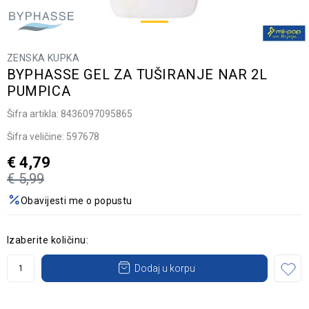
ZENSKA KUPKA
BYPHASSE GEL ZA TUŠIRANJE NAR 2L
PUMPICA
Šifra artikla:
8436097095865
Šifra veličine:
597678
€
4,79
€
5,99
Obavijesti me o popustu
Izaberite količinu:
Dodaj u korpu