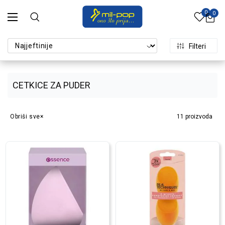
0
0
Filteri
CETKICE ZA PUDER
Obriši sve
11
proizvoda