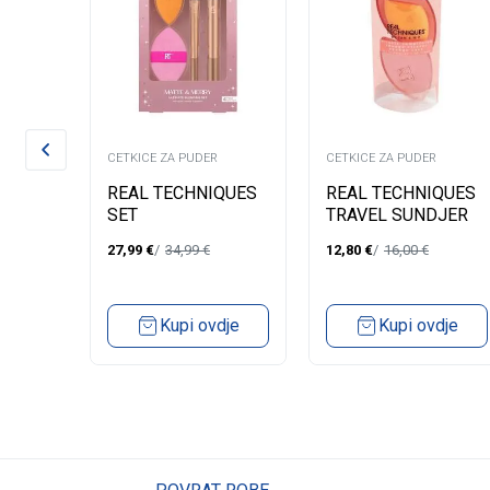
CETKICE ZA PUDER
CETKICE ZA PUDER
PUDER
REAL TECHNIQUES
REAL TECHNIQUES
SWNR-
SET
TRAVEL SUNDJER
BRUSH+SPONGE+PUFF
+KUTIJICA MSC
27,99
€
34,99
€
12,80
€
16,00
€
4PCS
dje
Kupi ovdje
Kupi ovdje