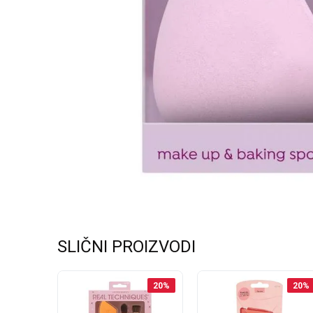
SLIČNI PROIZVODI
20
%
20
%
20
%