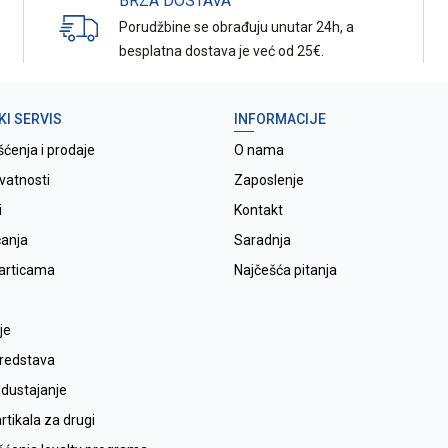
BRZA DOSTAVA
Porudžbine se obrađuju unutar 24h, a
besplatna dostava je već od 25€.
KI SERVIS
INFORMACIJE
šćenja i prodaje
O nama
ivatnosti
Zaposlenje
i
Kontakt
ćanja
Saradnja
karticama
Najčešća pitanja
je
sredstava
odustajanje
tikala za drugi