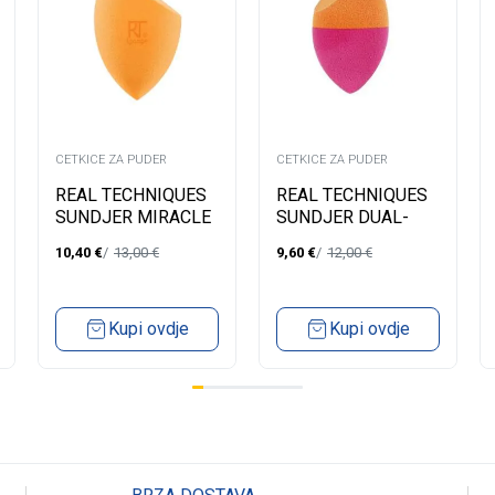
CETKICE ZA PUDER
CETKICE ZA PUDER
REAL TECHNIQUES
REAL TECHNIQUES
SUNDJER MIRACLE
SUNDJER DUAL-
COMPLEX 1566M
ENDED ZA
10,40
€
13,00
€
9,60
€
12,00
€
TEC.PUDER/CONTOURING
Kupi ovdje
Kupi ovdje