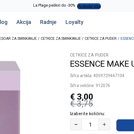
La Plage peškiri do -30%
Pogledaj više
log
Akcija
Radnje
Loyalty
ESOAR ZA SMINKANJE
CETKICE ZA SMINKANJE
CETKICE ZA PUDER
ESSENC
CETKICE ZA PUDER
ESSENCE MAKE 
Šifra artikla:
4059729447104
Šifra veličine:
912076
€
3,00
€
3,75
Izaberite količinu: