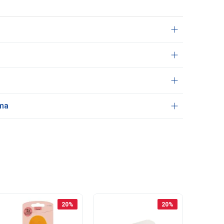
ama
20
%
20
%