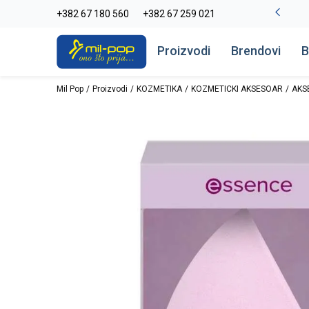
-20% na kompletan asortiman
+382 67 180 560
+382 67 259 021
Pogledaj više
Proizvodi
Brendovi
B
Mil Pop
Proizvodi
KOZMETIKA
KOZMETICKI AKSESOAR
AKS