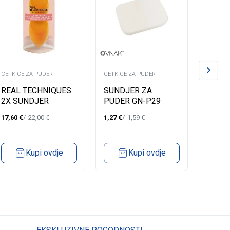
CETKICE ZA PUDER
CETKICE ZA PUDER
CETKICE
REAL TECHNIQUES
SUNDJER ZA
SUND
2X SUNDJER
PUDER GN-P29
PUDER
MIRACLE COMPLEX
17,60
€
22,00
€
1,27
€
1,59
€
3,27
€
Kupi ovdje
Kupi ovdje