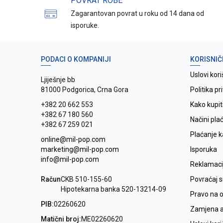
POVRAT ROBE
Zagarantovan povrat u roku od 14 dana od
isporuke.
PODACI O KOMPANIJI
KORISNIČ
Uslovi kori
Ljiješnje bb
81000 Podgorica, Crna Gora
Politika pr
+382 20 662 553
Kako kupit
+382 67 180 560
Načini pla
+382 67 259 021
Plaćanje 
online@mil-pop.com
marketing@mil-pop.com
Isporuka
info@mil-pop.com
Reklamaci
Račun
CKB 510-155-60
Povraćaj 
Hipotekarna banka 520-13214-09
Pravo na 
PIB:
02260620
Zamjena ar
Matični broj:
ME02260620