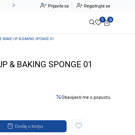
Alma Ras do -50%
Prijavite se
Registrujte se
Pogledaj više
0
0
E MAKE UP & BAKING SPONGE 01
UP & BAKING SPONGE 01
Obavijesti me o popustu
Dodaj u korpu